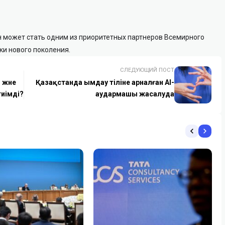
ан может стать одним из приоритетных партнеров Всемирного
и нового поколения.
СЛЕДУЮЩИЙ ПОСТ
 және
Қазақстанда ымдау тіліне арналған AI-
тиімді?
аудармашы жасалуда