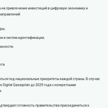
 на привлечение инвестиций в цифровую экономику и
направлений:
ры;
м и систем идентификации;
асности;
кта.
ться под национальные приоритеты каждой страны. В случае
ю Digital Qazaqstan до 2029 года с конкретными
и.
одтвердил готовность правительства присоединиться к