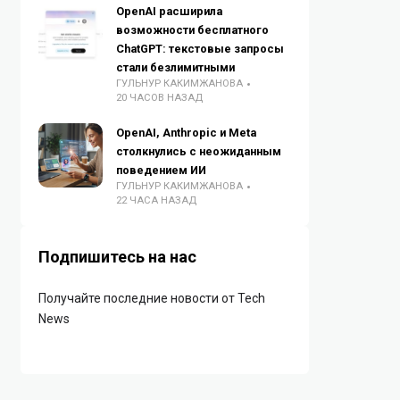
OpenAI расширила
возможности бесплатного
ChatGPT: текстовые запросы
стали безлимитными
ГУЛЬНУР КАКИМЖАНОВА
20 ЧАСОВ НАЗАД
OpenAI, Anthropic и Meta
столкнулись с неожиданным
поведением ИИ
ГУЛЬНУР КАКИМЖАНОВА
22 ЧАСА НАЗАД
Подпишитесь на нас
Получайте последние новости от Tech
News