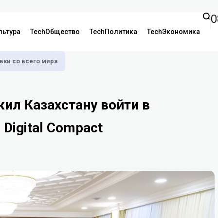
0
льтура
TechОбщество
TechПолитика
TechЭкономика
аявки со всего мира
ил Казахстану войти в
Digital Compact