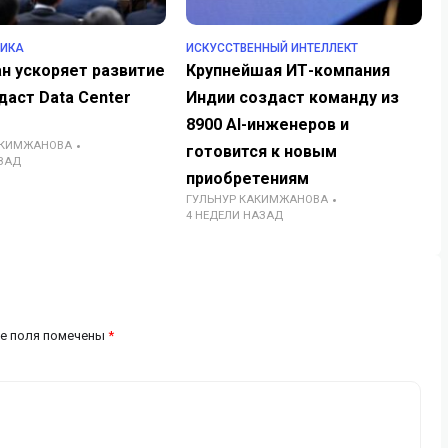
ТИКА
ИСКУССТВЕННЫЙ ИНТЕЛЛЕКТ
н ускоряет развитие
Крупнейшая ИТ-компания
даст Data Center
Индии создаст команду из
8900 AI-инженеров и
АКИМЖАНОВА
готовится к новым
ЗАД
приобретениям
ГУЛЬНУР КАКИМЖАНОВА
4 НЕДЕЛИ НАЗАД
е поля помечены
*