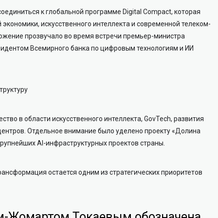
оединиться к глобальной программе Digital Compact, которая
 экономики, искусственного интеллекта и современной телеком-
ожение прозвучало во время встречи премьер-министра
зидентом Всемирного банка по цифровым технологиям и ИИ
труктуру
тво в области искусственного интеллекта, GovTech, развития
центров. Отдельное внимание было уделено проекту «Долина
крупнейших AI-инфраструктурных проектов страны.
рансформация остается одним из стратегических приоритетов
м-Жомартом Токаевым обозначена