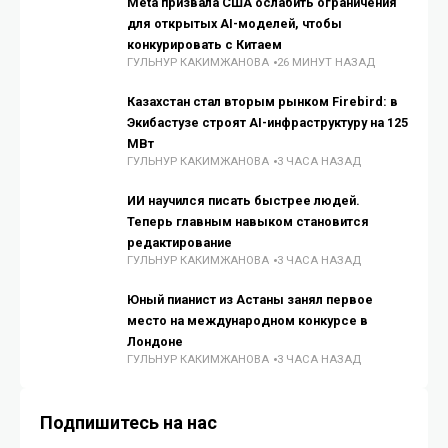
Meta призвала США ослабить ограничения
для открытых AI-моделей, чтобы
конкурировать с Китаем
ГУЛЬНУР КАКИМЖАНОВА
26 МИНУТ НАЗАД
Казахстан стал вторым рынком Firebird: в
Экибастузе строят AI-инфраструктуру на 125
МВт
ГУЛЬНУР КАКИМЖАНОВА
3 ЧАСА НАЗАД
ИИ научился писать быстрее людей.
Теперь главным навыком становится
редактирование
ГУЛЬНУР КАКИМЖАНОВА
3 ЧАСА НАЗАД
Юный пианист из Астаны занял первое
место на международном конкурсе в
Лондоне
ГУЛЬНУР КАКИМЖАНОВА
3 ЧАСА НАЗАД
Подпишитесь на нас