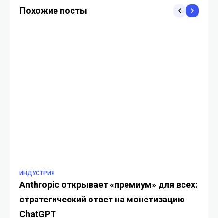
женщин на фото
секрете
Похожие посты
ИНДУСТРИЯ
БЕ
Anthropic открывает «премиум» для всех:
Ст
стратегический ответ на монетизацию
Ка
ChatGPT
ас