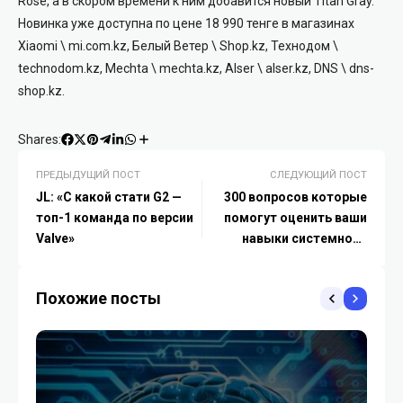
Rose, а в скором времени к ним добавится новый Titan Gray.
Новинка уже доступна по цене 18 990 тенге в магазинах
Xiaomi \ mi.com.kz, Белый Ветер \ Shop.kz, Технодом \
technodom.kz, Mechta \ mechta.kz, Alser \ alser.kz, DNS \ dns-
shop.kz.
Shares:
ПРЕДЫДУЩИЙ ПОСТ
СЛЕДУЮЩИЙ ПОСТ
JL: «C какой стати G2 —
300 вопросов которые
топ-1 команда по версии
помогут оценить ваши
Valve»
навыки системного
администратора
Похожие посты