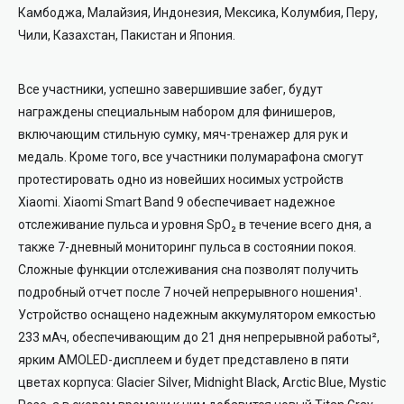
Камбоджа, Малайзия, Индонезия, Мексика, Колумбия, Перу,
Чили, Казахстан, Пакистан и Япония.
Все участники, успешно завершившие забег, будут
награждены специальным набором для финишеров,
включающим стильную сумку, мяч-тренажер для рук и
медаль. Кроме того, все участники полумарафона смогут
протестировать одно из новейших носимых устройств
Xiaomi. Xiaomi Smart Band 9 обеспечивает надежное
отслеживание пульса и уровня SpO₂ в течение всего дня, а
также 7-дневный мониторинг пульса в состоянии покоя.
Сложные функции отслеживания сна позволят получить
подробный отчет после 7 ночей непрерывного ношения¹.
Устройство оснащено надежным аккумулятором емкостью
233 мАч, обеспечивающим до 21 дня непрерывной работы²,
ярким AMOLED-дисплеем и будет представлено в пяти
цветах корпуса: Glacier Silver, Midnight Black, Arctic Blue, Mystic