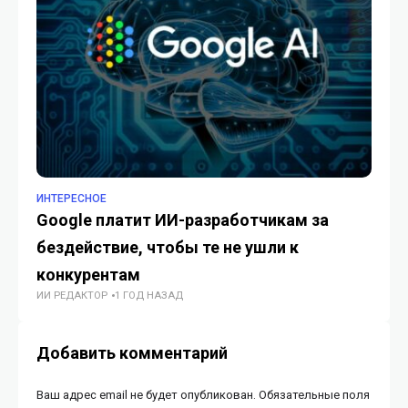
ИНТЕРЕСНОЕ
ЖЕ
Google платит ИИ-разработчикам за
«
бездействие, чтобы те не ушли к
по
конкурентам
ин
ИИ РЕДАКТОР
1 ГОД НАЗАД
ИИ
Добавить комментарий
Ваш адрес email не будет опубликован.
Обязательные поля