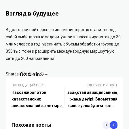
Взгляд в будущее
В долгосрочной перспективе министерство ставит перед
собой амбициозные задачи: удвоить пассажиропоток до 30
млн человек в год, увеличить объемы обработки грузов до
350 тыс. тонн и расширить международную маршрутную
сеть до 200 направлений
Shares:
ПРЕДЫДУЩИЙ ПОСТ
СЛЕДУЮЩИЙ ПОСТ
Пассажиропоток
Қазақстан авиациясының
казахстанских
жаңа дәуірі: Биометрия
авиакомпаний за четыре
және әуежайдағы толық
месяца превысил 4 млн
цифрландыру
человек
Похожие посты