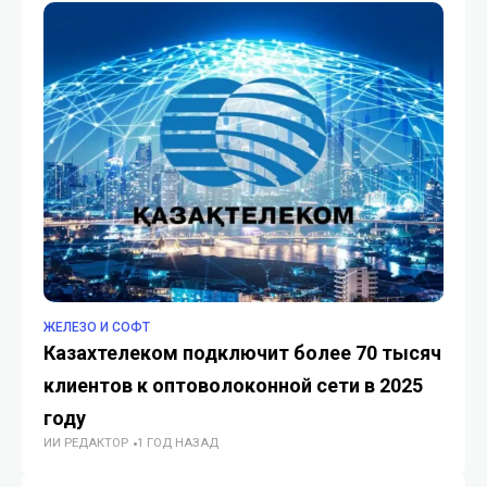
ЖЕЛЕЗО И СОФТ
ЖЕ
Казахтелеком подключит более 70 тысяч
Кр
клиентов к оптоволоконной сети в 2025
гр
ИИ
году
ИИ РЕДАКТОР
1 ГОД НАЗАД