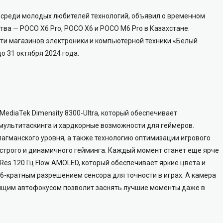
 среди молодых любителей технологий, объявил о временном
тва — POCO X6 Pro, POCO X6 и POCO M6 Pro в Казахстане.
ти магазинов электроники и компьютерной техники «Белый
о 31 октября 2024 года.
diaTek Dimensity 8300-Ultra, который обеспечивает
 мультитаскинга и хардкорные возможности для геймеров.
агманского уровня, а также технологию оптимизации игрового
быстрого и динамичного гейминга. Каждый момент станет еще ярче
es 120 Гц Flow AMOLED, который обеспечивает яркие цвета и
16-кратным разрешением сенсора для точности в играх. А камера
дящим автофокусом позволит заснять лучшие моменты даже в