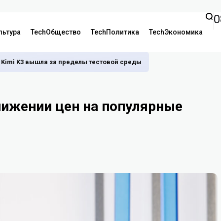
0
льтура
TechОбщество
TechПолитика
TechЭкономика
 Kimi K3 вышла за пределы тестовой среды
нижении цен на популярные