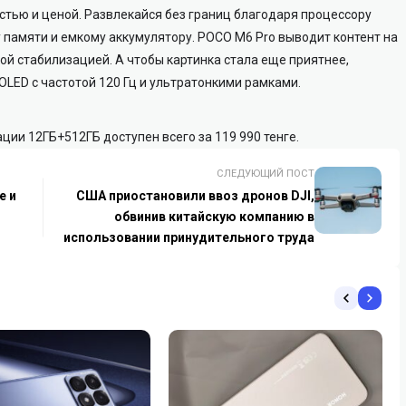
тью и ценой. Развлекайся без границ благодаря процессору
у памяти и емкому аккумулятору. POCO M6 Pro выводит контент на
ой стабилизацией. А чтобы картинка стала еще приятнее,
OLED с частотой 120 Гц и ультратонкими рамками.
ации 12ГБ+512ГБ доступен всего за 119 990 тенге.
СЛЕДУЮЩИЙ ПОСТ
е и
США приостановили ввоз дронов DJI,
обвинив китайскую компанию в
использовании принудительного труда