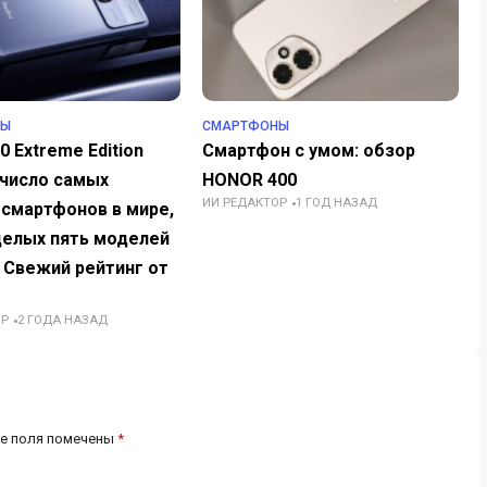
НЫ
СМАРТФОНЫ
0 Extreme Edition
Смартфон с умом: обзор
 число самых
HONOR 400
ИИ РЕДАКТОР
1 ГОД НАЗАД
смартфонов в мире,
 целых пять моделей
. Свежий рейтинг от
ОР
2 ГОДА НАЗАД
е поля помечены
*