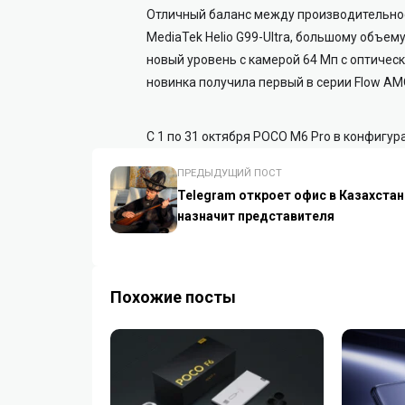
Отличный баланс между производительнос
MediaTek Helio G99-Ultra, большому объем
новый уровень с камерой 64 Мп с оптическ
новинка получила первый в серии Flow AM
С 1 по 31 октября POCO M6 Pro в конфигур
ПРЕДЫДУЩИЙ ПОСТ
Telegram откроет офис в Казахстан
назначит представителя
Похожие посты