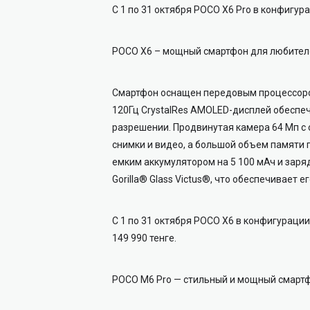
С 1 по 31 октября POCO X6 Pro в конфигур
POCO X6 – мощный смартфон для любителе
Смартфон оснащен передовым процессором
120Гц CrystalRes AMOLED-дисплей обеспе
разрешении. Продвинутая камера 64 Мп с
снимки и видео, а большой объем памяти
емким аккумулятором на 5 100 мАч и заря
Gorilla® Glass Victus®, что обеспечивает 
С 1 по 31 октября POCO X6 в конфигурации
149 990 тенге.
POCO M6 Pro — стильный и мощный смарт