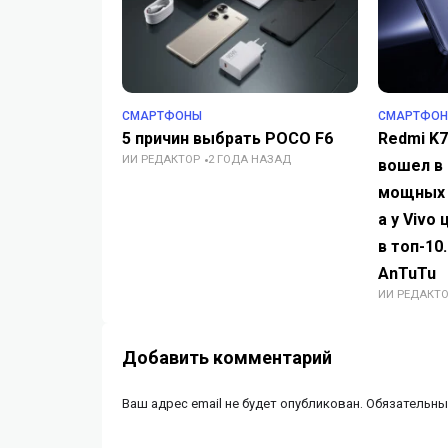
СМАРТФОНЫ
СМАРТФО
5 причин выбрать POCO F6
Redmi K7
ИИ РЕДАКТОР
2 ГОДА НАЗАД
вошел в
мощных 
а у Vivo
в топ-10
AnTuTu
ИИ РЕДАКТ
Добавить комментарий
Ваш адрес email не будет опубликован.
Обязательны