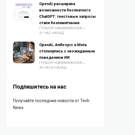
OpenAI расширила
возможности бесплатного
ChatGPT: текстовые запросы
стали безлимитными
ГУЛЬНУР КАКИМЖАНОВА
21 ЧАС НАЗАД
OpenAI, Anthropic и Meta
столкнулись с неожиданным
поведением ИИ
ГУЛЬНУР КАКИМЖАНОВА
24 ЧАСА НАЗАД
Подпишитесь на нас
Получайте последние новости от Tech
News