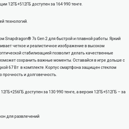
ации 12ГБ+512ГБ доступен за 164 990 тенге.
й технологий.
 Snapdragon® 7s Gen 2 для быстрой и плавной работы. Яркий
чивает четкое и реалистичное изображение в высоком
 оптической стабилизацией позволит делать качественные
 поможет сохранить важные моменты. Оставайся в игре дольше с
дкой 67 Вт в комплекте. Корпус смартфона защищен стеклом
его прочность и долговечность.
 12ГБ+256ГБ доступен за 130 990 тенге, а версия 12ГБ+512ГБ – за
фон для развлечений