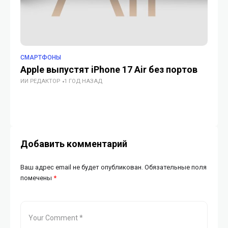
СМАРТФОНЫ
ГА
Apple выпустят iPhone 17 Air без портов
H
ИИ РЕДАКТОР
1 ГОД НАЗАД
вт
де
ИИ
Добавить комментарий
Ваш адрес email не будет опубликован.
Обязательные поля
помечены
*