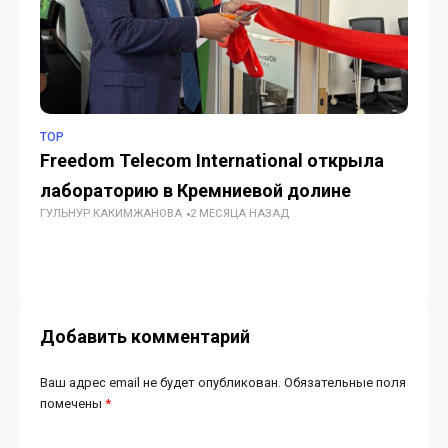
TOP
TE
Freedom Telecom International открыла
В 
лабораторию в Кремниевой долине
ед
ГУЛЬНУР КАКИМЖАНОВА
2 МЕСЯЦА НАЗАД
ц
хо
МЕ
Добавить комментарий
Ваш адрес email не будет опубликован.
Обязательные поля
помечены
*