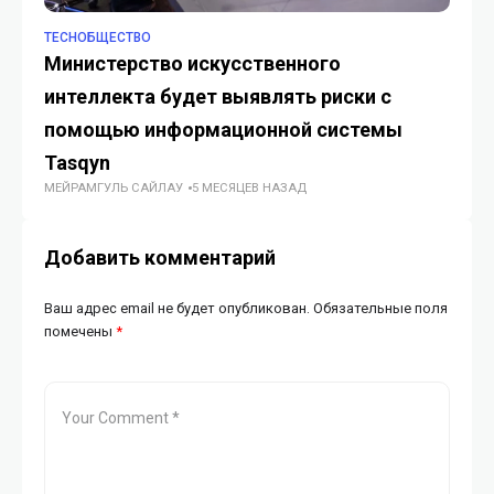
TECHОБЩЕСТВО
TE
Министерство искусственного
Ме
интеллекта будет выявлять риски с
а
ГУ
помощью информационной системы
Tasqyn
МЕЙРАМГУЛЬ САЙЛАУ
5 МЕСЯЦЕВ НАЗАД
Добавить комментарий
Ваш адрес email не будет опубликован.
Обязательные поля
помечены
*