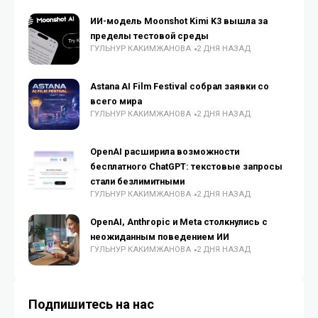
ИИ-модель Moonshot Kimi K3 вышла за
пределы тестовой среды
ГУЛЬНУР КАКИМЖАНОВА
2 ДНЯ НАЗАД
Astana AI Film Festival собрал заявки со
всего мира
ГУЛЬНУР КАКИМЖАНОВА
2 ДНЯ НАЗАД
OpenAI расширила возможности
бесплатного ChatGPT: текстовые запросы
стали безлимитными
ГУЛЬНУР КАКИМЖАНОВА
2 ДНЯ НАЗАД
OpenAI, Anthropic и Meta столкнулись с
неожиданным поведением ИИ
ГУЛЬНУР КАКИМЖАНОВА
2 ДНЯ НАЗАД
Подпишитесь на нас