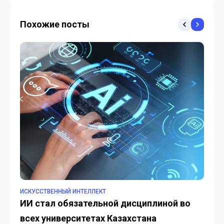
5G с проектом Sapa+
прорыв
Похожие посты
ИСКУССТВЕННЫЙ ИНТЕЛЛЕКТ
ИС
ИИ стал обязательной дисциплиной во
Ба
всех университетах Казахстана
п