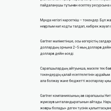
пайдаланушы тұтынған есептеу ресурсына 
Мұнда негізгі көрсеткіш – токендер. Бұл жа
неғұрлым көп кодты талдап, көбірек жауап 
Gartner мәліметінше, осы өзгерістің салда
доллардың орнына 2–5 мың долларға дейін 
долларға дейін өседі.
Сарапшылардың айтуынша, мәселе тек баға
токендердің қалай есептелетінін әрдайым
ала болжау және бюджетті жоспарлау қиын
Gartner компаниясының аға сарапшысы Нит
жұмсауға ынталандыратынын айтады. Нарықт
жоғары болады» деген түсінік қалыптасқан