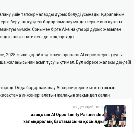
алану үшін тапсырмаларды дұрыс бөлуді ұсынады. Қарапайым
ге беру, ал күрделі бағдарламалау міндеттеріне ғана қуатты
айтуы мүмкін. Сонымен бірге AI-ға нақты әрі дұрыс жазылған
алдын алып, нәтижені де жақсартады.
е, 2028 жылға қарай код жазуға арналған AI сервистерінің құны
а жалақысынан асып түсуі ықтимал. Бұл әсіресе жалақы деңгейі
іреді. Онда бағдарламалау AI-сервистеріне кететін шығын
 жасақтама инженері алатын жалақыға жақындап қалған.
СЛЕДУЮЩИЙ ПОСТ
Қазақстан AI Opportunity Partnership
халықаралық бастамасына қосылды