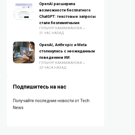
OpenAI расширила
возможности бесплатного
ChatGPT: текстовые запросы
стали безлимитными
ГУЛЬНУР КАКИМЖАНОВА
21 ЧАС НАЗАД
OpenAI, Anthropic и Meta
столкнулись с неожиданным
поведением ИИ
ГУЛЬНУР КАКИМЖАНОВА
23 ЧАСА НАЗАД
Подпишитесь на нас
Получайте последние новости от Tech
News