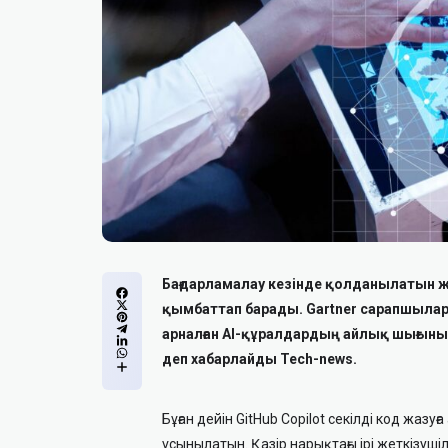
Бағдарламалау кезінде қолданылатын жа
қымбаттап барады. Gartner сарапшылары
арналған AI-құралдардың айлық шығыны б
деп хабарлайды Tech-news.
Бұған дейін GitHub Copilot секілді код жа
ұсынылатын. Қазір нарықтағы ірі жеткізуші