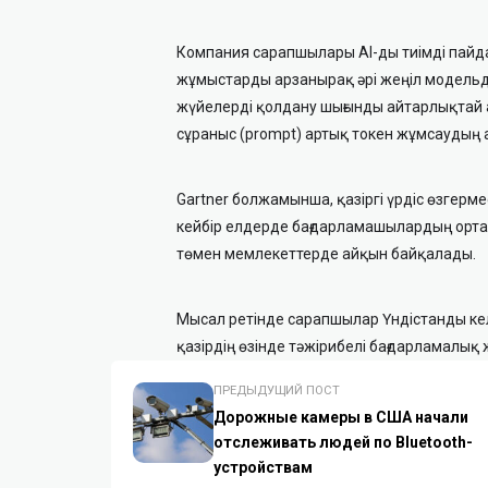
Компания сарапшылары AI-ды тиімді пайд
жұмыстарды арзанырақ әрі жеңіл модельдер
жүйелерді қолдану шығынды айтарлықтай аз
сұраныс (prompt) артық токен жұмсаудың 
Gartner болжамынша, қазіргі үрдіс өзгермес
кейбір елдерде бағдарламашылардың орташ
төмен мемлекеттерде айқын байқалады.
Мысал ретінде сарапшылар Үндістанды келт
қазірдің өзінде тәжірибелі бағдарламалық
ПРЕДЫДУЩИЙ ПОСТ
Дорожные камеры в США начали
отслеживать людей по Bluetooth-
устройствам