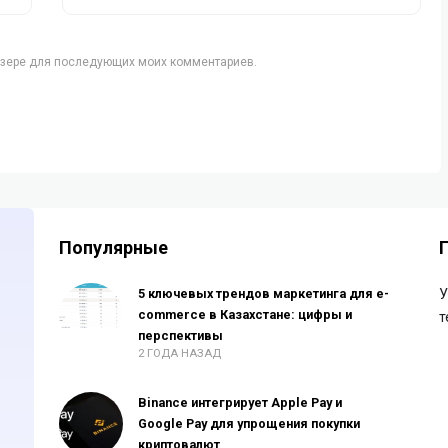
аузере для последующих моих комментариев.
Популярные
5 ключевых трендов маркетинга для e-
У
commerce в Казахстане: цифры и
т
перспективы
2 ГОДА НАЗАД
Binance интегрирует Apple Pay и
Google Pay для упрощения покупки
криптовалют