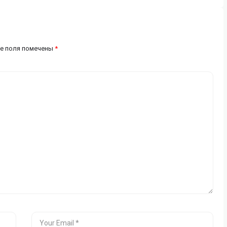
е поля помечены
*