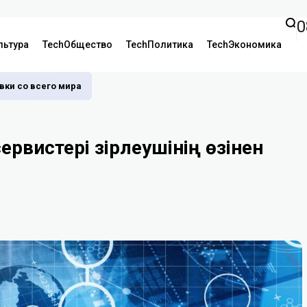
0
льтура
TechОбщество
TechПолитика
TechЭкономика
аявки со всего мира
ервистері әзірлеушінің өзінен