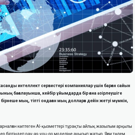
санды интеллект сервистері компаниялар үшін барған сайын
ның бағалауынша, кейбір ұйымдарда бір ғана әзірлеушіге
ірнеше мың, тіпті ондаған мың долларға дейін жетуі мүмкін,
зуға арналған көптеген AI-қызметтері тұрақты айлық жазылым арқылы
лер біртіндеп pay-as-you-go моделіне ауысып жатыр. Яғни төлем