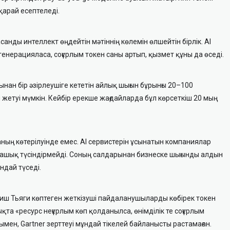
қарай есептеледі.
санды интеллект өңдейтін мәтіннің көлемін өлшейтін бірлік. AI
генерацияласа, соғұрлым токен саны артып, қызмет құны да өседі.
рынан бір әзірлеушіге кететін айлық шығын бұрынғы 20–100
жетуі мүмкін. Кейбір ерекше жағдайларда бұл көрсеткіш 20 мың
ның көтерілуінде емес. AI сервистерін ұсынатын компаниялар
 ашық түсіндірмейді. Соның салдарынан бизнеске шығынды алдын
дай түседі.
иш Тьяги көптеген жеткізуші пайдаланушыларды көбірек токен
а «ресурс неғұрлым көп қолданылса, өнімділік те соғұрлым
ымен, Gartner зерттеуі мұндай тікелей байланысты растамаған.