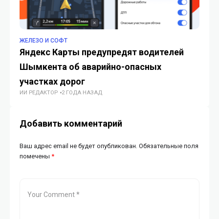
ЖЕЛЕЗО И СОФТ
ЖЕ
Яндекс Карты предупредят водителей
Я
Шымкента об аварийно-опасных
кр
участках дорог
р
ИИ РЕДАКТОР
2 ГОДА НАЗАД
ИИ
Добавить комментарий
Ваш адрес email не будет опубликован.
Обязательные поля
помечены
*