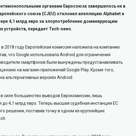
антимонопольными органами Евросоюза завершилось не в
вропейского союза (CJEU) отклонил апелляцию Alphabet и
ере 4,1 млрд евро за злоупотребление доминирующим
 устройств, передает Tech-news.
 в 2018 году Европейская комиссия наложила на компанию
ав, что Google использовала Android для ограничения
изводители смартфонов были вынуждены предустанавливать
ицензию на магазин приложений Google Play. Кроме того,
на альтернативных версиях Android.
л в силе большинство выводов Еврокомиссии, лишь
 до 4,1 млрд евро. Теперь высшая судебная инстанция ЕС
го решения, поставив точку в одном из крупнейших
ch.