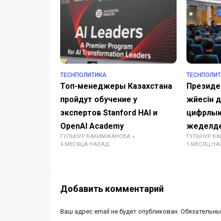
TECHПОЛИТИКА
TECHПОЛИ
Топ-менеджеры Казахстана
Президен
пройдут обучение у
жүйесін
экспертов Stanford HAI и
цифрлық
OpenAI Academy
жеделд
ГУЛЬНУР КАКИМЖАНОВА
ГУЛЬНУР К
4 МЕСЯЦА НАЗАД
1 МЕСЯЦ НА
Добавить комментарий
Ваш адрес email не будет опубликован.
Обязательны