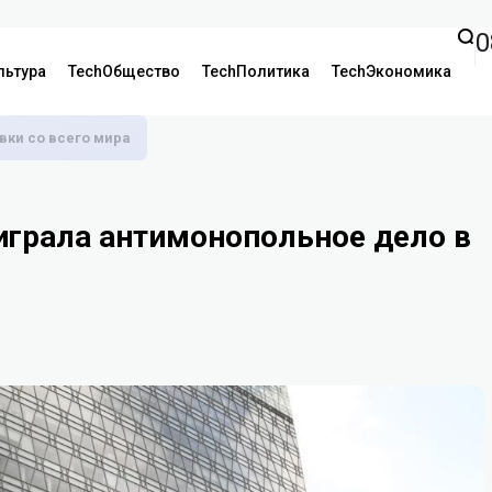
0
льтура
TechОбщество
TechПолитика
TechЭкономика
аявки со всего мира
играла антимонопольное дело в