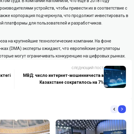
ктом суда. В компании напомнили, что еще в 2018 году
роизводителями устройств, чтобы привести их в соответствие с
Также корпорация подчеркнула, что продолжит инвестировать в
ной платформы для пользователей и разработчиков.
юза на крупнейшие технологические компании. На фоне
нках (DMA) эксперты ожидают, что европейские регуляторы
которые могут ограничивать конкуренцию на цифровых рынках.
СЛЕДУЮЩИЙ ПОСТ
ктегі
МВД: число интернет-мошенничеств в
Казахстане сократилось на 7%