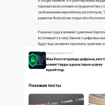
В Google заявили, что разочарованы верди
пересмотрели условия сотрудничества с п
требованиями европейских регуляторов. 
развитие Android как открытой и бесплат
Решение суда усиливает давление Евросо
вступившего в силу Закона о цифровых ры
будут еще активнее пресекать практики, 
ПРЕДЫДУЩИЙ ПОСТ
Жаңа Конституцияда цифрлық кеңісті
азаматтардың құқықтарын қорғау
күшейтілді
Похожие посты