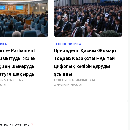
ТИКА
TECHПОЛИТИКА
т e-Parliament
Президент Қасым-Жомарт
 дамытуды және
Тоқаев Қазақстан–Қытай
 заң шығаруды
цифрлық көпірін құруды
етуге шақырды
ұсынды
АКИМЖАНОВА
ГУЛЬНУР КАКИМЖАНОВА
ЗАД
3 НЕДЕЛИ НАЗАД
е поля помечены
*