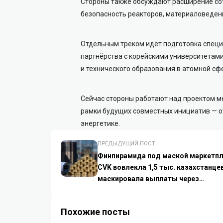
Стороны также обсуждают расширение сот
безопасность реакторов, материаловеден
Отдельным треком идёт подготовка специ
партнёрства с корейскими университетам
и технического образования в атомной сф
Сейчас стороны работают над проектом 
рамки будущих совместных инициатив — о
энергетике.
ПРЕДЫДУЩИЙ ПОСТ
Финпирамида под маской маркетпл
CVK вовлекла 1,5 тыс. казахстанцев
маскировала выплаты через
криптовалюту
Похожие посты