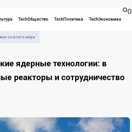
0
льтура
TechОбщество
TechПолитика
TechЭкономика
аявки со всего мира
ские ядерные технологии: в
ые реакторы и сотрудничество