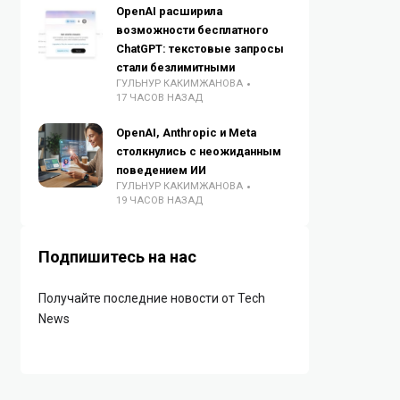
OpenAI расширила
возможности бесплатного
ChatGPT: текстовые запросы
стали безлимитными
ГУЛЬНУР КАКИМЖАНОВА
17 ЧАСОВ НАЗАД
OpenAI, Anthropic и Meta
столкнулись с неожиданным
поведением ИИ
ГУЛЬНУР КАКИМЖАНОВА
19 ЧАСОВ НАЗАД
Подпишитесь на нас
Получайте последние новости от Tech
News