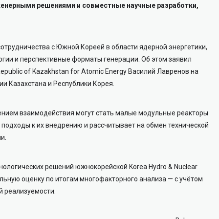
енерными решениями и совместные научные разработки,
сотрудничества с Южной Кореей в области ядерной энергетики,
гии и перспективные форматы генерации. Об этом заявил
epublic of Kazakhstan for Atomic Energy Василий Лавренов на
и Казахстана и Республики Корея.
ением взаимодействия могут стать малые модульные реакторы
 подходы к их внедрению и рассчитывает на обмен технической
и.
нологических решений южнокорейской Korea Hydro & Nuclear
льную оценку по итогам многофакторного анализа — с учётом
й реализуемости.