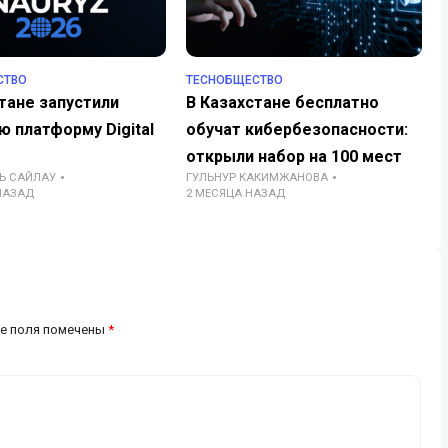
СТВО
TECHОБЩЕСТВО
тане запустили
В Казахстане бесплатно
 платформу Digital
обучат кибербезопасности:
открыли набор на 100 мест
Ь САЙЛАУ
ГУЛЬНУР КАКИМЖАНОВА
НАЗАД
2 МЕСЯЦА НАЗАД
е поля помечены
*