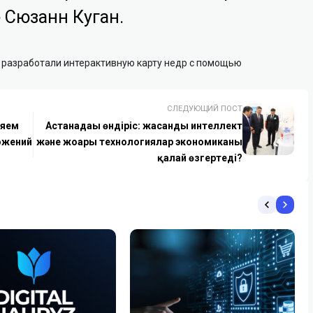
 Сюзанн Куган.
е разработали интерактивную карту недр с помощью
СЛЕДУЮЩИЙ ПОСТ
ляем
Астанадағы өндіріс: жасанды интеллект
ожений
және жоғары технологиялар экономиканы
қалай өзгертеді?