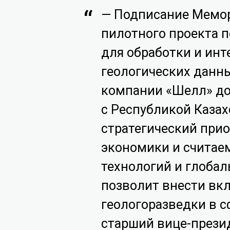
— Подписание Мемор
пилотного проекта 
для обработки и инт
геологических данн
компании «Шелл» до
с Республикой Каза
стратегический при
экономики и считае
технологий и глоба
позволит внести вк
геологоразведки в 
старший вице-прези