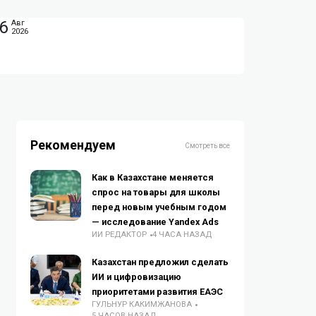
6
Авг
2026
Рекомендуем
Смотреть все
Как в Казахстане меняется
спрос на товары для школы
перед новым учебным годом
— исследование Yandex Ads
ИИ РЕДАКТОР
4 ЧАСА НАЗАД
Казахстан предложил сделать
ИИ и цифровизацию
приоритетами развития ЕАЭС
ГУЛЬНУР КАКИМЖАНОВА
5 ЧАСОВ НАЗАД