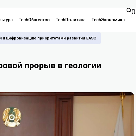
0
льтура
TechОбщество
TechПолитика
TechЭкономика
И и цифровизацию приоритетами развития ЕАЭС
ровой прорыв в геологии