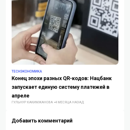
TECHЭКОНОМИКА
TE
Конец эпохи разных QR-кодов: Нацбанк
Ту
запускает единую систему платежей в
на
апреле
ин
ГУЛЬНУР КАКИМЖАНОВА
4 МЕСЯЦА НАЗАД
ГУ
Добавить комментарий