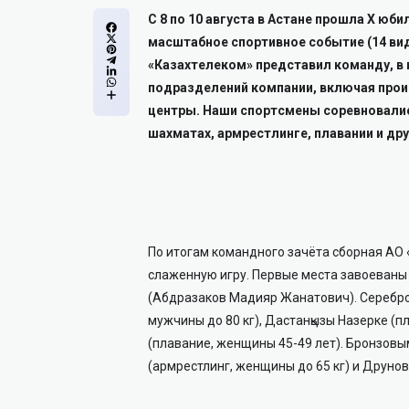
С 8 по 10 августа в Астане прошла X юб
масштабное спортивное событие (14 видо
«Казахтелеком» представил команду, в 
подразделений компании, включая прои
центры. Наши спортсмены соревновались
шахматах, армрестлинге, плавании и др
По итогам командного зачёта сборная АО 
слаженную игру. Первые места завоеваны 
(Абдразаков Мадияр Жанатович). Серебро
мужчины до 80 кг), Дастанқызы Назерке (
(плавание, женщины 45-49 лет). Бронзов
(армрестлинг, женщины до 65 кг) и Друно