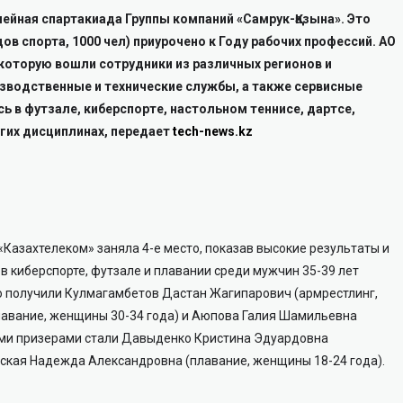
илейная спартакиада Группы компаний «Самрук-Қазына». Это
в спорта, 1000 чел) приурочено к Году рабочих профессий. АО
которую вошли сотрудники из различных регионов и
зводственные и технические службы, а также сервисные
 в футзале, киберспорте, настольном теннисе, дартсе,
угих дисциплинах, передает
tech-news.kz
«Казахтелеком» заняла 4-е место, показав высокие результаты и
в киберспорте, футзале и плавании среди мужчин 35-39 лет
 получили Кулмагамбетов Дастан Жагипарович (армрестлинг,
плавание, женщины 30-34 года) и Аюпова Галия Шамильевна
ыми призерами стали Давыденко Кристина Эдуардовна
вская Надежда Александровна (плавание, женщины 18-24 года).