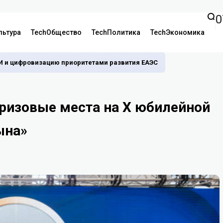
0
льтура
TechОбщество
TechПолитика
TechЭкономика
И и цифровизацию приоритетами развития ЕАЭС
призовые места на X юбилейной
ына»