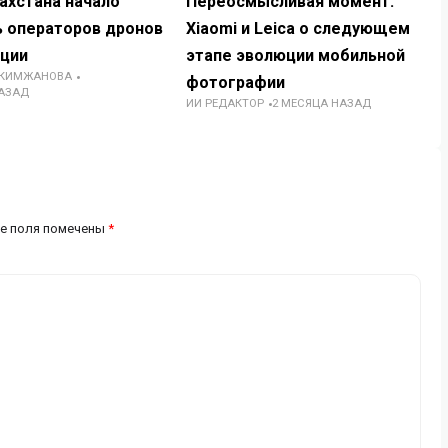
ахстана начало
Переосмысливая момент:
ь операторов дронов
Xiaomi и Leica о следующем
иции
этапе эволюции мобильной
АКИМЖАНОВА
фотографии
НАЗАД
ИИ РЕДАКТОР
2 МЕСЯЦА НАЗАД
е поля помечены
*