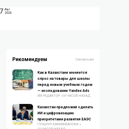
7
Авг
2026
Рекомендуем
Смотреть все
Как в Казахстане меняется
спрос на товары для школы
перед новым учебным годом
— исследование Yandex Ads
ИИ РЕДАКТОР
14 ЧАСОВ НАЗАД
Казахстан предложил сделать
ИИ и цифровизацию
приоритетами развития ЕАЭС
ГУЛЬНУР КАКИМЖАНОВА
15 ЧАСОВ НАЗАД