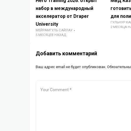
Hero Training 2026: открыт
МВД Каз
набор в международный
готовит
акселератор от Draper
для пол
ГУЛЬНУР К
University
2 МЕСЯЦА 
МЕЙРАМГУЛЬ САЙЛАУ
5 МЕСЯЦЕВ НАЗАД
Добавить комментарий
Ваш адрес email не будет опубликован.
Обязательны