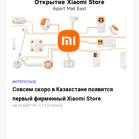
ИНТЕРЕСНОЕ
ИН
Совсем скоро в Казахстане появится
С
первый фирменный Xiaomi Store
ис
ИИ РЕДАКТОР
1 ГОД НАЗАД
к
ИИ