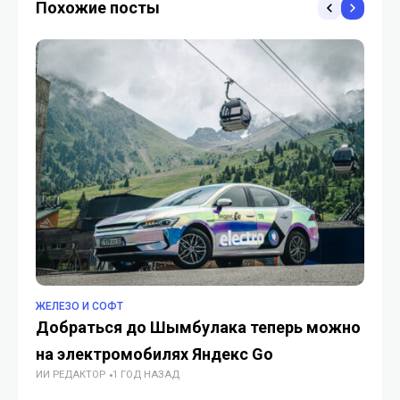
Похожие посты
ЖЕЛЕЗО И СОФТ
ИН
Добраться до Шымбулака теперь можно
Но
на электромобилях Яндекс Go
ст
ИИ РЕДАКТОР
1 ГОД НАЗАД
ра