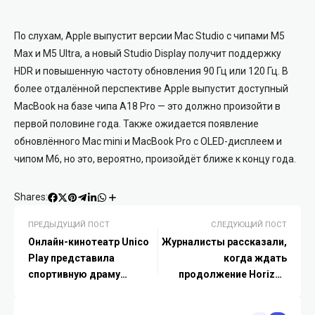
По слухам, Apple выпустит версии Mac Studio с чипами M5
Max и M5 Ultra, а новый Studio Display получит поддержку
HDR и повышенную частоту обновления 90 Гц или 120 Гц. В
более отдалённой перспективе Apple выпустит доступный
MacBook на базе чипа A18 Pro — это должно произойти в
первой половине года. Также ожидается появление
обновлённого Mac mini и MacBook Pro с OLED-дисплеем и
чипом M6, но это, вероятно, произойдёт ближе к концу года.
Shares:
ПРЕДЫДУЩИЙ ПОСТ
СЛЕДУЮЩИЙ ПОСТ
Онлайн-кинотеатр Unico
Журналисты рассказали,
Play представила
когда ждать
спортивную драму
продолжение Horizon
«Тренер аға»
Forbidden West