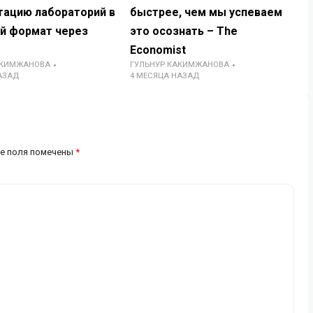
тацию лабораторий в
быстрее, чем мы успеваем
й формат через
это осознать – The
Economist
АКИМЖАНОВА
ГУЛЬНУР КАКИМЖАНОВА
АЗАД
4 МЕСЯЦА НАЗАД
е поля помечены
*