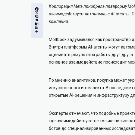
Корпорация
Meta
приобрела платформу
Mol
взаимодействуют автономные AI-агенты. О
компании.
Moltbook задумывался как пространство д
Внутри платформы AI-агенты могут автом
оценивать результаты работы друг друга.
основное взаимодействие происходит ме
По мнению аналитиков, покупка может укр
искусственного интеллекта. В последние 
открытые AI-решения и инфраструктуру д
Эксперты отмечают, что подобные проект
где взаимодействуют не только пользоват
ботов до специализированных исследовате