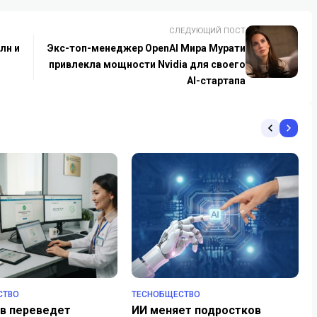
СЛЕДУЮЩИЙ ПОСТ
лн и
Экс-топ-менеджер OpenAI Мира Мурати
привлекла мощности Nvidia для своего
AI-стартапа
СТВО
TECHОБЩЕСТВО
в переведет
ИИ меняет подростков