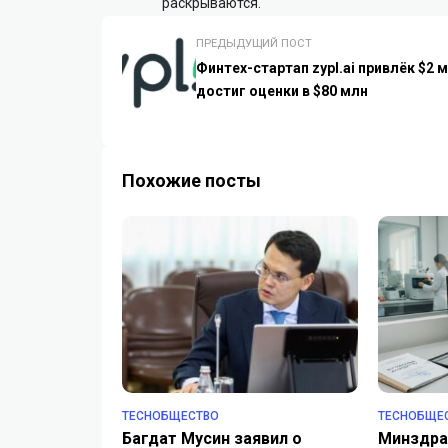
раскрываются.
ПРЕДЫДУЩИЙ ПОСТ
Финтех-стартап zypl.ai привлёк $2 м
достиг оценки в $80 млн
Похожие посты
TECHОБЩЕСТВО
TECHОБЩЕ
Багдат Мусин заявил о
Минздра