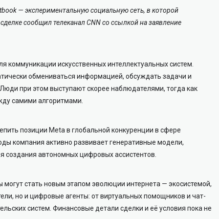
tbook
— экспериментальную социальную сеть, в которой
 сделке сообщил телеканал
CNN
со ссылкой на заявление
ля коммуникации искусственных интеллектуальных систем.
атически обмениваться информацией, обсуждать задачи и
 Люди при этом выступают скорее наблюдателями, тогда как
жду самими алгоритмами.
епить позиции Meta в глобальной конкуренции в сфере
годы компания активно развивает генеративные модели,
ля создания автономных цифровых ассистентов.
ы могут стать новым этапом эволюции интернета — экосистемой,
ели, но и цифровые агенты: от виртуальных помощников и чат-
льских систем. Финансовые детали сделки и её условия пока не