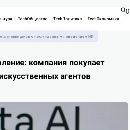
0
льтура
TechОбщество
TechПолитика
TechЭкономика
 Meta столкнулись с неожиданным поведением ИИ
вление: компания покупает
искусственных агентов