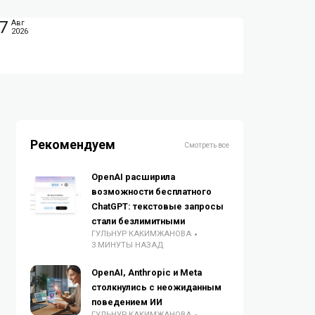
7
Авг
2026
Рекомендуем
Смотреть все
OpenAI расширила
возможности бесплатного
ChatGPT: текстовые запросы
стали безлимитными
ГУЛЬНУР КАКИМЖАНОВА
3 МИНУТЫ НАЗАД
OpenAI, Anthropic и Meta
столкнулись с неожиданным
поведением ИИ
ГУЛЬНУР КАКИМЖАНОВА