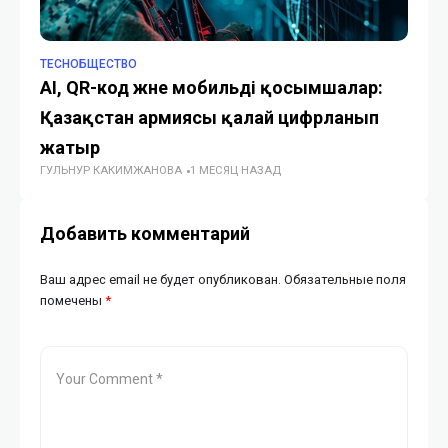
TECHОБЩЕСТВО
TE
AI, QR-код және мобильді қосымшалар:
На
Қазақстан армиясы қалай цифрланып
су
жатыр
с
ГУЛЬНУР КАКИМЖАНОВА
1 МЕСЯЦ НАЗАД
ИИ
Добавить комментарий
Ваш адрес email не будет опубликован.
Обязательные поля
помечены
*