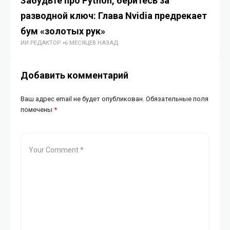
Забудьте про Python, беритесь за
Ра
разводной ключ: Глава Nvidia предрекает
па
бум «золотых рук»
гр
ИИ РЕДАКТОР
6 МЕСЯЦЕВ НАЗАД
ГУ
Добавить комментарий
Ваш адрес email не будет опубликован.
Обязательные поля
помечены
*