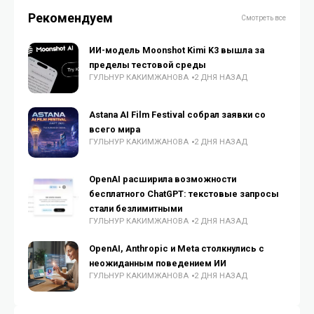
Рекомендуем
Смотреть все
ИИ-модель Moonshot Kimi K3 вышла за
пределы тестовой среды
ГУЛЬНУР КАКИМЖАНОВА
2 ДНЯ НАЗАД
Astana AI Film Festival собрал заявки со
всего мира
ГУЛЬНУР КАКИМЖАНОВА
2 ДНЯ НАЗАД
OpenAI расширила возможности
бесплатного ChatGPT: текстовые запросы
стали безлимитными
ГУЛЬНУР КАКИМЖАНОВА
2 ДНЯ НАЗАД
OpenAI, Anthropic и Meta столкнулись с
неожиданным поведением ИИ
ГУЛЬНУР КАКИМЖАНОВА
2 ДНЯ НАЗАД