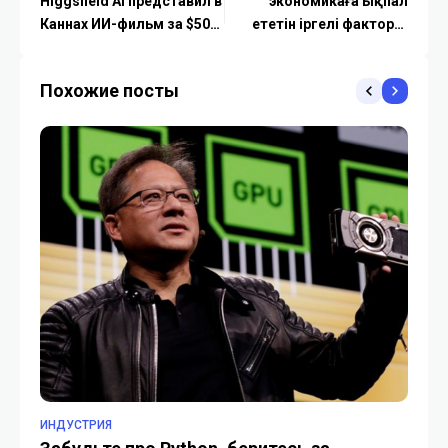
Higgsfield AI представил в
экономикаға ықпал
Каннах ИИ-фильм за $500
ететін іргелі факторға
тысяч и открыл новые
айналды — Тоқаев
вакансии
Похожие посты
ИНДУСТРИЯ
ИН