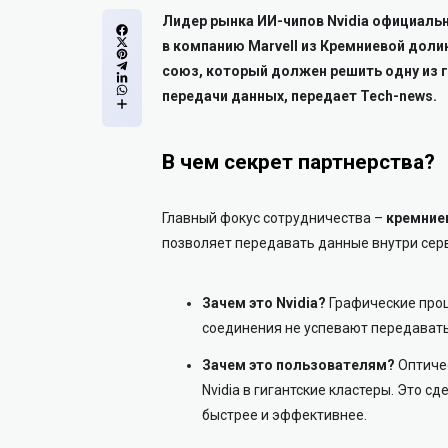
Лидер рынка ИИ-чипов Nvidia официаль
в компанию Marvell из Кремниевой долин
союз, который должен решить одну из 
передачи данных, передает Tech-news.
В чем секрет партнерства?
Главный фокус сотрудничества –
кремние
позволяет передавать данные внутри серв
Зачем это Nvidia?
Графические проц
соединения не успевают передавать
Зачем это пользователям?
Оптичес
Nvidia в гигантские кластеры. Это сд
быстрее и эффективнее.