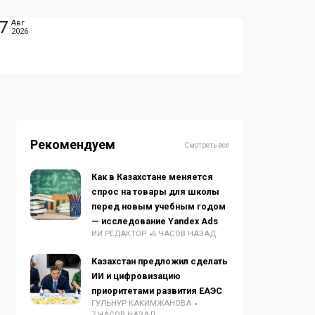
7
Авг
2026
Рекомендуем
Смотреть все
Как в Казахстане меняется
спрос на товары для школы
перед новым учебным годом
— исследование Yandex Ads
ИИ РЕДАКТОР
6 ЧАСОВ НАЗАД
Казахстан предложил сделать
ИИ и цифровизацию
приоритетами развития ЕАЭС
ГУЛЬНУР КАКИМЖАНОВА
7 ЧАСОВ НАЗАД