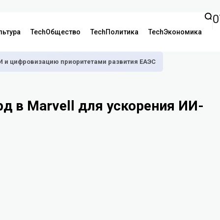
0
льтура
TechОбщество
TechПолитика
TechЭкономика
И и цифровизацию приоритетами развития ЕАЭС
д в Marvell для ускорения ИИ-