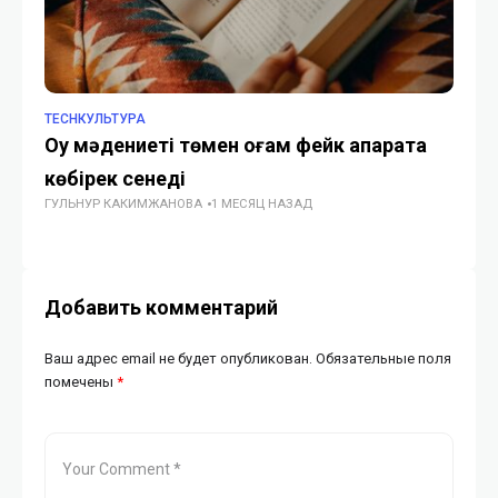
TECHКУЛЬТУРА
TE
Оқу мәдениеті төмен қоғам фейк ақпаратқа
Ас
көбірек сенеді
фи
ГУЛЬНУР КАКИМЖАНОВА
1 МЕСЯЦ НАЗАД
ГУ
Добавить комментарий
Ваш адрес email не будет опубликован.
Обязательные поля
помечены
*