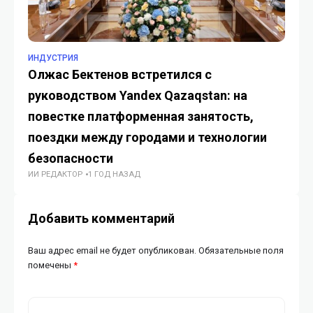
ИНДУСТРИЯ
TO
Олжас Бектенов встретился с
AI
руководством Yandex Qazaqstan: на
вы
повестке платформенная занятость,
ст
поездки между городами и технологии
п
ГУ
безопасности
ИИ РЕДАКТОР
1 ГОД НАЗАД
Добавить комментарий
Ваш адрес email не будет опубликован.
Обязательные поля
помечены
*