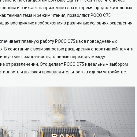
зования и снижает напряжение глаз во время продолжительных
как темная тема и режим чтения, позволяют POCO C75
чшая восприятие изображения в различных условиях освещения.
печивает плавную работу POCO C75 как в повседневных
ях. В сочетании с возможностью расширения оперативной памяти
отличную многозадачность, плавные переходы между
ие от развлечений. Это делает POCO C75 идеальным выбором
тивность и высокая производительность в одном устройстве.