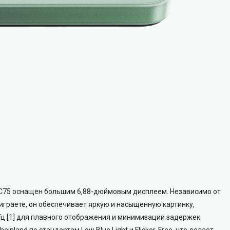
 C75 оснащен большим 6,88-дюймовым дисплеем. Независимо от
 играете, он обеспечивает яркую и насыщенную картинку,
ц [1] для плавного отображения и минимизации задержек.
land по стандартам Low Blue Light и Flicker-Free, что делает