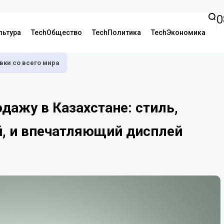
0
льтура
TechОбщество
TechПолитика
TechЭкономика
аявки со всего мира
дажу в Казахстане: стиль,
, и впечатляющий дисплей