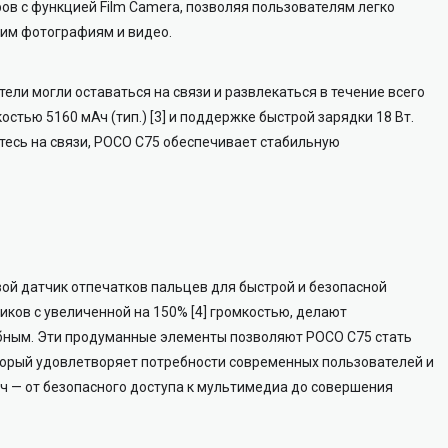
в c функцией Film Camera, позволяя пользователям легко
им фотографиям и видео.
ели могли оставаться на связи и развлекаться в течение всего
тью 5160 мАч (тип.) [3] и поддержке быстрой зарядки 18 Вт.
етесь на связи, POCO C75 обеспечивает стабильную
ой датчик отпечатков пальцев для быстрой и безопасной
иков с увеличенной на 150% [4] громкостью, делают
бным. Эти продуманные элементы позволяют POCO C75 стать
орый удовлетворяет потребности современных пользователей и
 — от безопасного доступа к мультимедиа до совершения