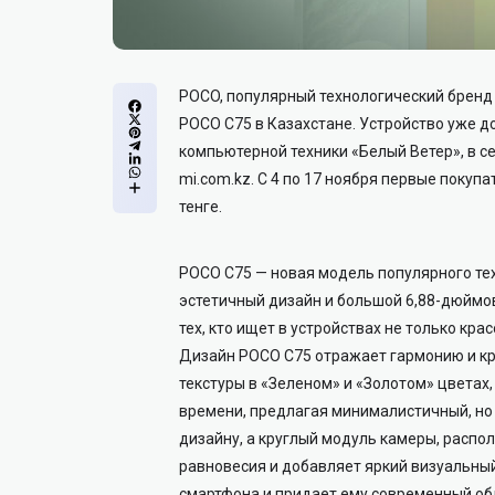
POCO, популярный технологический бренд
POCO С75 в Казахстане. Устройство уже д
компьютерной техники «Белый Ветер», в с
mi.com.kz. С 4 по 17 ноября первые покуп
тенге.
POCO C75 — новая модель популярного тех
эстетичный дизайн и большой 6,88-дюймо
тех, кто ищет в устройствах не только кра
Дизайн POCO C75 отражает гармонию и кр
текстуры в «Зеленом» и «Золотом» цветах,
времени, предлагая минималистичный, но 
дизайну, а круглый модуль камеры, расп
равновесия и добавляет яркий визуальны
смартфона и придает ему современный об