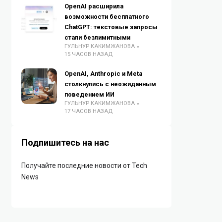
OpenAI расширила
возможности бесплатного
ChatGPT: текстовые запросы
стали безлимитными
ГУЛЬНУР КАКИМЖАНОВА
15 ЧАСОВ НАЗАД
OpenAI, Anthropic и Meta
столкнулись с неожиданным
поведением ИИ
ГУЛЬНУР КАКИМЖАНОВА
17 ЧАСОВ НАЗАД
Подпишитесь на нас
Получайте последние новости от Tech
News