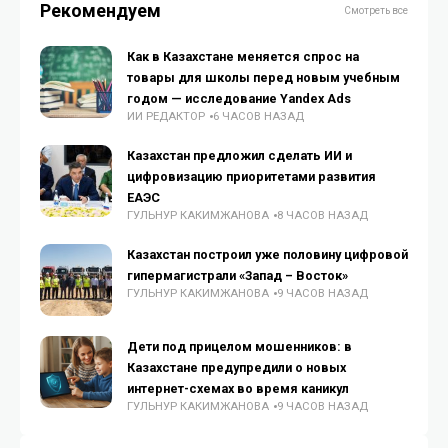
Рекомендуем
Смотреть все
Как в Казахстане меняется спрос на
товары для школы перед новым учебным
годом — исследование Yandex Ads
ИИ РЕДАКТОР
6 ЧАСОВ НАЗАД
Казахстан предложил сделать ИИ и
цифровизацию приоритетами развития
ЕАЭС
ГУЛЬНУР КАКИМЖАНОВА
8 ЧАСОВ НАЗАД
Казахстан построил уже половину цифровой
гипермагистрали «Запад – Восток»
ГУЛЬНУР КАКИМЖАНОВА
9 ЧАСОВ НАЗАД
Дети под прицелом мошенников: в
Казахстане предупредили о новых
интернет-схемах во время каникул
ГУЛЬНУР КАКИМЖАНОВА
9 ЧАСОВ НАЗАД