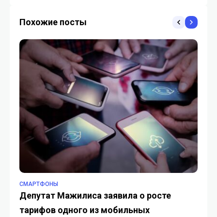
робототехнике в Италии
Похожие посты
СМАРТФОНЫ
TE
Депутат Мажилиса заявила о росте
Ка
тарифов одного из мобильных
об