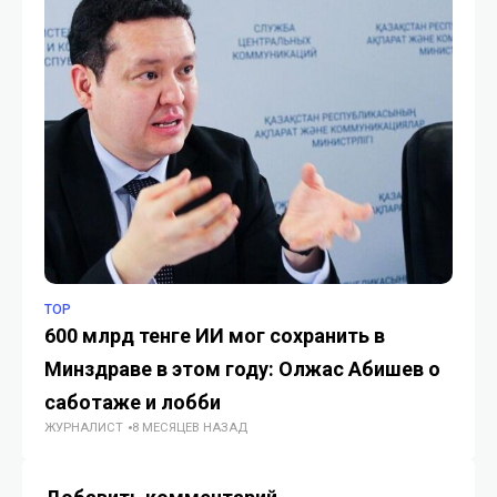
TOP
TO
600 млрд тенге ИИ мог сохранить в
Ка
Минздраве в этом году: Олжас Абишев о
ст
ГУ
саботаже и лобби
ЖУРНАЛИСТ
8 МЕСЯЦЕВ НАЗАД