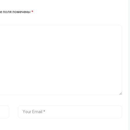
е поля помечены
*