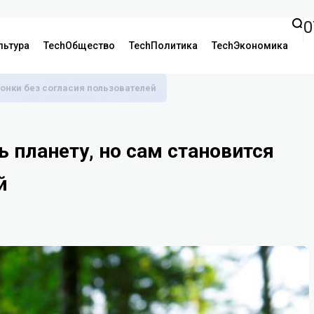
0
льтура
TechОбщество
TechПолитика
TechЭкономика
онки без согласия пользователей
ь планету, но сам становится
й