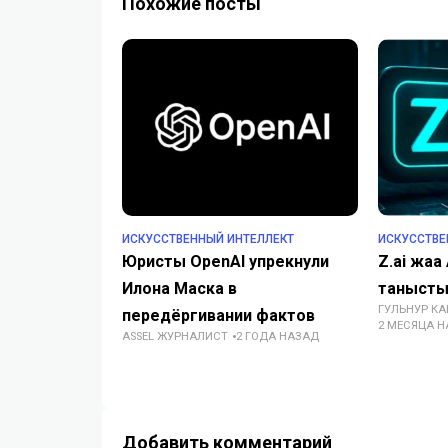
Похожие посты
ИСКУССТВЕННЫЙ ИНТЕЛЛЕКТ
ИСКУССТВЕ
Юристы OpenAI упрекнули
Z.ai жаңа
Илона Маска в
таныст
ГУЛЬНУР К
передёргивании фактов
2 МЕСЯЦА 
ASSEL ЖУРНАЛИСТ
2 ГОДА НАЗАД
Добавить комментарий