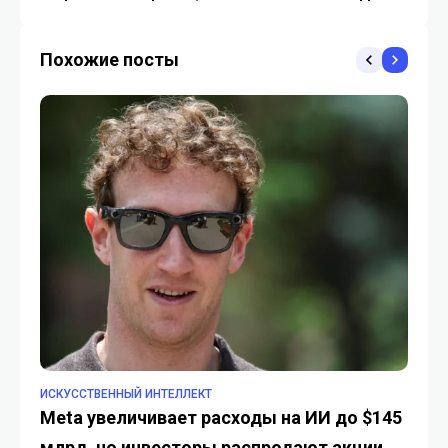
ИИ-модели Anthropic
Похожие посты
ИСКУССТВЕННЫЙ ИНТЕЛЛЕКТ
TO
Meta увеличивает расходы на ИИ до $145
Ка
млрд, но инвесторы распродают акции
на