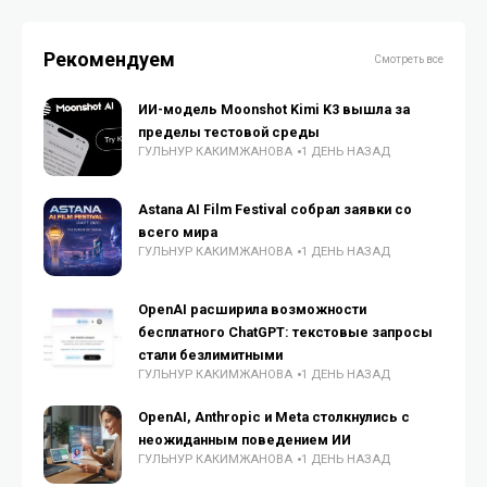
Рекомендуем
Смотреть все
ИИ-модель Moonshot Kimi K3 вышла за
пределы тестовой среды
ГУЛЬНУР КАКИМЖАНОВА
1 ДЕНЬ НАЗАД
Astana AI Film Festival собрал заявки со
всего мира
ГУЛЬНУР КАКИМЖАНОВА
1 ДЕНЬ НАЗАД
OpenAI расширила возможности
бесплатного ChatGPT: текстовые запросы
стали безлимитными
ГУЛЬНУР КАКИМЖАНОВА
1 ДЕНЬ НАЗАД
OpenAI, Anthropic и Meta столкнулись с
неожиданным поведением ИИ
ГУЛЬНУР КАКИМЖАНОВА
1 ДЕНЬ НАЗАД