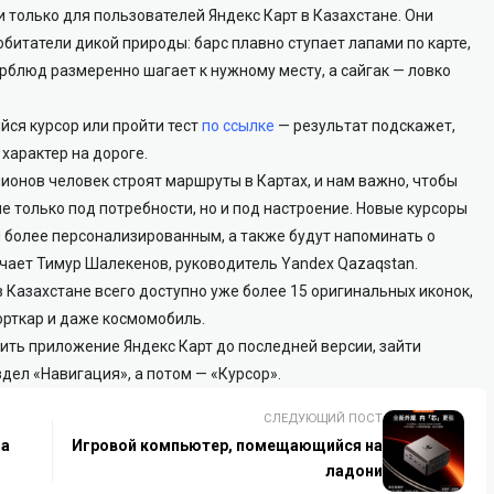
 только для пользователей Яндекс Карт в Казахстане. Они
битатели дикой природы: барс плавно ступает лапами по карте,
рблюд размеренно шагает к нужному месту, а сайгак — ловко
ся курсор или пройти тест
по ссылке
— результат подскажет,
характер на дороге.
ионов человек строят маршруты в Картах, и нам важно, чтобы
е только под потребности, но и под настроение. Новые курсоры
 более персонализированным, а также будут напоминать о
чает Тимур Шалекенов, руководитель Yandex Qazaqstan.
 Казахстане всего доступно уже более 15 оригинальных иконок,
орткар и даже космомобиль.
ить приложение Яндекс Карт до последней версии, зайти
дел «Навигация», а потом — «Курсор».
СЛЕДУЮЩИЙ ПОСТ
да
Игровой компьютер, помещающийся на
ладони