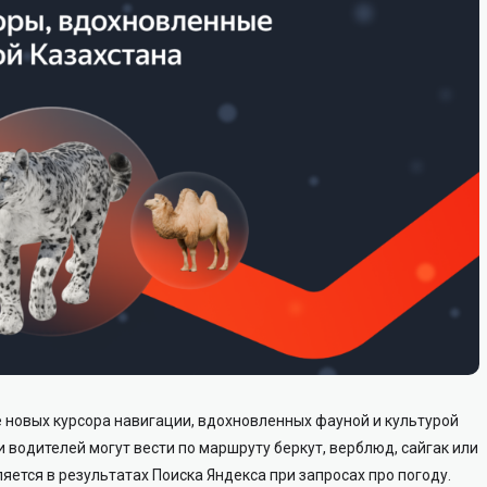
 новых курсора навигации, вдохновленных фауной и культурой
 водителей могут вести по маршруту беркут, верблюд, сайгак или
яется в результатах Поиска Яндекса при запросах про погоду.