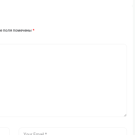
е поля помечены
*