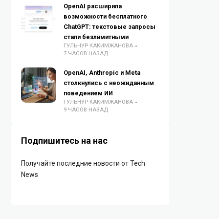
OpenAI расширила
возможности бесплатного
ChatGPT: текстовые запросы
стали безлимитными
ГУЛЬНУР КАКИМЖАНОВА
7 ЧАСОВ НАЗАД
OpenAI, Anthropic и Meta
столкнулись с неожиданным
поведением ИИ
ГУЛЬНУР КАКИМЖАНОВА
9 ЧАСОВ НАЗАД
Подпишитесь на нас
Получайте последние новости от Tech
News