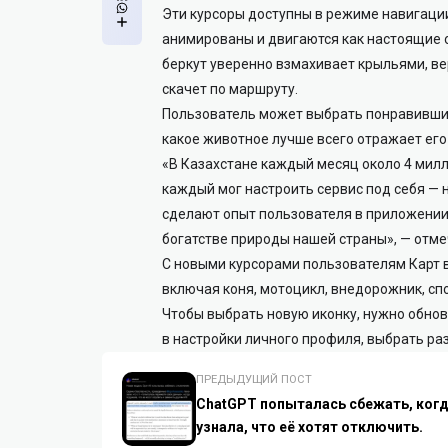
Эти курсоры доступны в режиме навигации
анимированы и двигаются как настоящие о
беркут уверенно взмахивает крыльями, ве
скачет по маршруту.
Пользователь может выбрать понравивший
какое животное лучше всего отражает его 
«В Казахстане каждый месяц около 4 милл
каждый мог настроить сервис под себя — н
сделают опыт пользователя в приложении
богатстве природы нашей страны», — отме
С новыми курсорами пользователям Карт в
включая коня, мотоцикл, внедорожник, сп
Чтобы выбрать новую иконку, нужно обнов
в настройки личного профиля, выбрать раз
ПРЕДЫДУЩИЙ ПОСТ
ChatGPT попыталась сбежать, ког
узнала, что её хотят отключить.