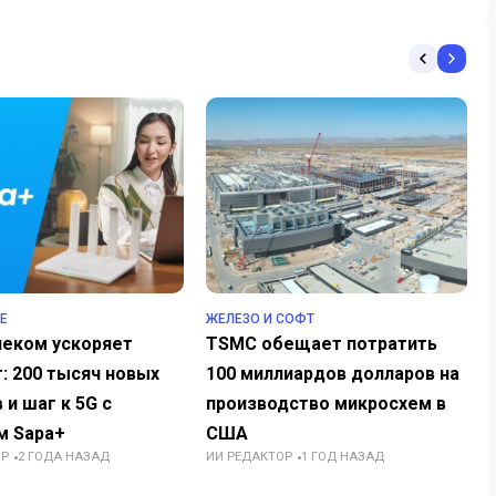
Е
ЖЕЛЕЗО И СОФТ
леком ускоряет
TSMC обещает потратить
: 200 тысяч новых
100 миллиардов долларов на
 и шаг к 5G с
производство микросхем в
м Sapa+
США
ОР
2 ГОДА НАЗАД
ИИ РЕДАКТОР
1 ГОД НАЗАД