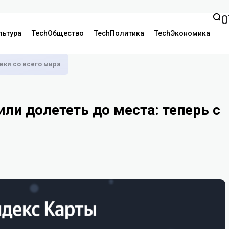
0
льтура
TechОбщество
TechПолитика
TechЭкономика
аявки со всего мира
ли долететь до места: теперь с