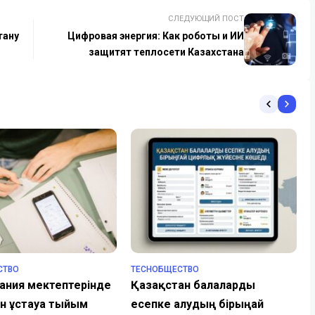
СЛЕДУЮЩИЙ ПОСТ
тану
Цифровая энергия: Как роботы и ИИ
защитят теплосети Казахстана
СТВО
TECHОБЩЕСТВО
ания мектептерінде
Қазақстан балаларды
н ұстауға тыйым
есепке алудың бірыңғай