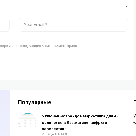
аузере для последующих моих комментариев.
Популярные
5 ключевых трендов маркетинга для e-
У
commerce в Казахстане: цифры и
т
перспективы
2 ГОДА НАЗАД