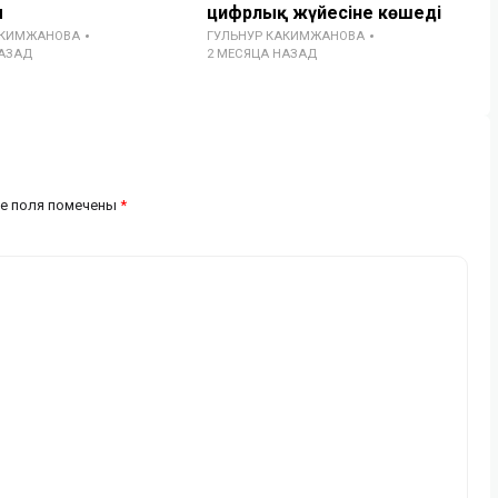
ы
цифрлық жүйесіне көшеді
АКИМЖАНОВА
ГУЛЬНУР КАКИМЖАНОВА
НАЗАД
2 МЕСЯЦА НАЗАД
е поля помечены
*