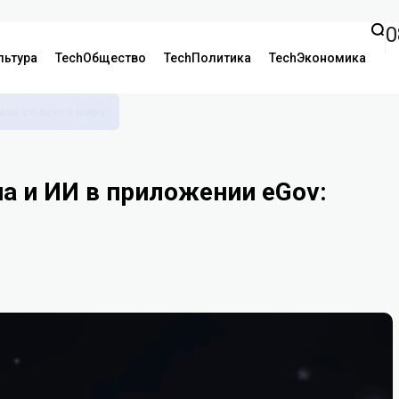
0
льтура
TechОбщество
TechПолитика
TechЭкономика
аявки со всего мира
а и ИИ в приложении eGov: