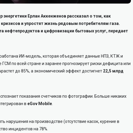
р энергетики Ерлан Аккенженов рассказал о том, как
 кризисов и упростят жизнь рядовым потребителям газа.
та нефтепродуктов и цифровизации бытовых услуг, передает
работана ИИ-модель, которая объединяет данные НПЗ, КТЖ и
 ГСМ по всей стране и заранее прогнозирует риски дефицита или
ырастет до 85%, а экономический эффект достигнет
22,5 млрд
аспознает показания счетчиков по фотографии. Больше никаких
нтегрирован в
eGov Mobile
.
ть нарушения на производстве (отсутствие касок, курение в
ство инцидентов на 78%.