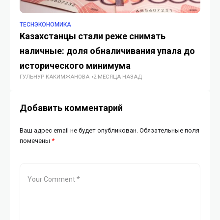
TECHЭКОНОМИКА
TE
Казахстанцы стали реже снимать
Mi
наличные: доля обналичивания упала до
те
ГУ
исторического минимума
ГУЛЬНУР КАКИМЖАНОВА
2 МЕСЯЦА НАЗАД
Добавить комментарий
Ваш адрес email не будет опубликован.
Обязательные поля
помечены
*