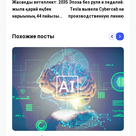
Жасанды интеллект: 2035
Эпоха без руля и педалей:
жылға қарай еңбек
Tesla вывела Cybercab на
нарығының 44 пайызы
производственную линию
өзгереді
Похожие посты