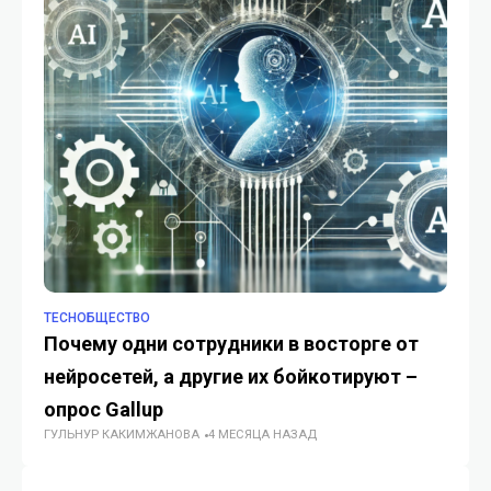
TECHОБЩЕСТВО
TE
Почему одни сотрудники в восторге от
П
нейросетей, а другие их бойкотируют –
ав
опрос Gallup
пр
ГУЛЬНУР КАКИМЖАНОВА
4 МЕСЯЦА НАЗАД
ГУ