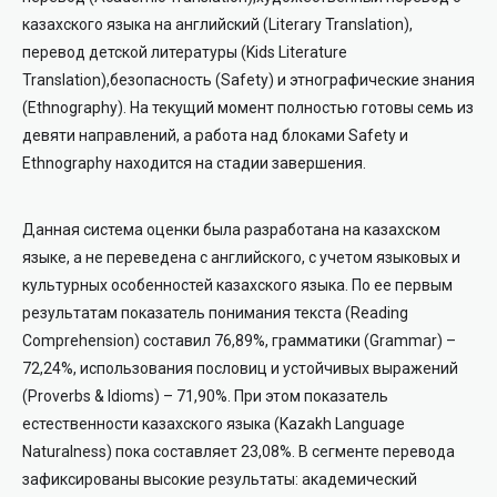
казахского языка на английский
(Literary Translation),
перевод детской литературы
(Kids Literature
Translation),
безопасность
(Safety)
и этнографические знания
(Ethnography).
На текущий момент полност
ью готовы семь из
девяти направлений
, а работа над блоками
Safety
и
Ethnography
находится на стадии завершения.
Данная система оценки была разработана на казахском
языке, а не переведена с английского, с учетом языковых и
культурных особенностей казахского языка. По ее первым
результатам показатель понимания текста (Reading
Comprehension) состави
л 76,89%, грамматики (Grammar) –
72,24%, использования пословиц и устойчивых выражений
(Proverbs & Idioms) – 71,90%. При этом показатель
естественности казахского языка (Kazakh Language
Naturalness) пока составляет 23,08%. В сегменте перевода
зафиксированы высокие результаты: академический