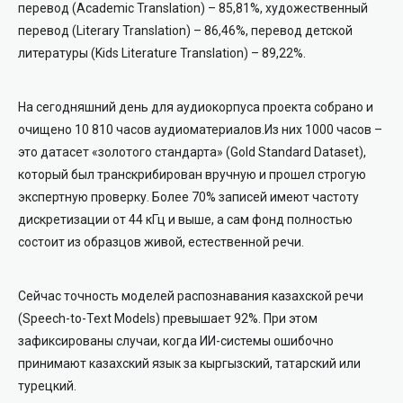
перевод (Academic Translation) – 85,81%, художественный
перевод (Literary Translation) – 86,46%, перевод детской
литературы (Kids Literature Translation) –
89,22%.
На сегодняшний день для аудиокорпуса проекта собрано и
очищено 10 810 часов аудиоматериалов.
Из них 1000 часов –
это датасет «золотого стандарта»
(Gold Standard Dataset),
который был транскрибирован вручную и прошел строгую
экспертную проверку. Более 70% записей имеют частоту
дискретизации от 44 кГц и выше, а сам фонд полностью
состоит из образцов живой, естественной речи.
Сейчас точность моделей распознавания казахской речи
(Speech-to-Text Models
) превышает 92%. При этом
зафиксированы случаи, когда ИИ-системы ошибочно
принимают казахский язык за кыргызский, татарский или
турецкий.