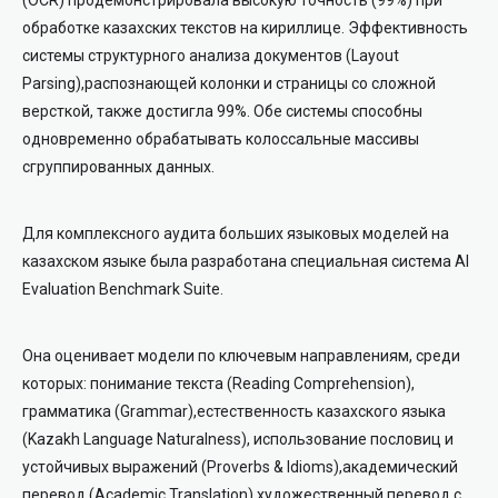
(OCR)
продемонстрировала высокую точность (99%) при
обработке казахских текстов на кириллице. Эффективность
системы структурного анализа документов
(Layout
Parsing),
распознающей колонки и страницы со сложной
версткой, также достигла 99%. Обе системы способны
одновременно обрабатывать колоссальные массивы
сгруппированных данных.
Для комплексного аудита
больших языковых моделей
на
казахском языке была разработана специальная система
AI
Evaluation Benchmark Suite.
Она оценивает модели по ключевым направлениям, среди
которых: понимание текста
(Reading Comprehension),
грамматика
(Grammar),
естественность
казахского языка
(
Kazakh Language Naturalness),
использование пословиц и
устойчивых выражений
(Proverbs & Idioms),
академический
перевод
(Academic Translation),
художественный перевод
с