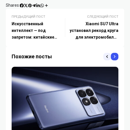
Shares:
ПРЕДЫДУЩИЙ ПОСТ
СЛЕДУЮЩИЙ ПОСТ
Искусственный
Xiaomi SU7 Ultra
интеллект — под
установил рекорд круга
запретом: китайские
для электромобилей
IT‑гиганты временно
представительского
отключили
класса на Нюрбургринге
Похожие посты
распознавание
Нордшляйфе — 7:04,957
изображений в чат-ботах
во время экзамена гаокао