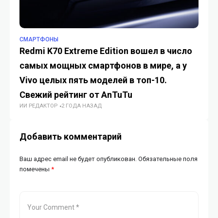
СМАРТФОНЫ
СМ
Redmi K70 Extreme Edition вошел в число
HO
самых мощных смартфонов в мире, а у
эк
ИИ
Vivo целых пять моделей в топ-10.
Свежий рейтинг от AnTuTu
ИИ РЕДАКТОР
2 ГОДА НАЗАД
Добавить комментарий
Ваш адрес email не будет опубликован.
Обязательные поля
помечены
*