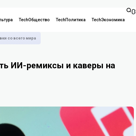
0
льтура
TechОбщество
TechПолитика
TechЭкономика
аявки со всего мира
ать ИИ-ремиксы и каверы на