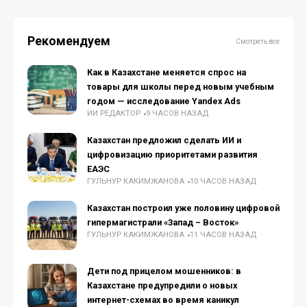
Рекомендуем
Смотреть все
Как в Казахстане меняется спрос на
товары для школы перед новым учебным
годом — исследование Yandex Ads
ИИ РЕДАКТОР
9 ЧАСОВ НАЗАД
Казахстан предложил сделать ИИ и
цифровизацию приоритетами развития
ЕАЭС
ГУЛЬНУР КАКИМЖАНОВА
10 ЧАСОВ НАЗАД
Казахстан построил уже половину цифровой
гипермагистрали «Запад – Восток»
ГУЛЬНУР КАКИМЖАНОВА
11 ЧАСОВ НАЗАД
Дети под прицелом мошенников: в
Казахстане предупредили о новых
интернет-схемах во время каникул