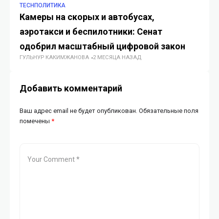
TECHПОЛИТИКА
TE
Камеры на скорых и автобусах,
VE
аэротакси и беспилотники: Сенат
ц
ГУ
одобрил масштабный цифровой закон
ГУЛЬНУР КАКИМЖАНОВА
2 МЕСЯЦА НАЗАД
Добавить комментарий
Ваш адрес email не будет опубликован.
Обязательные поля
помечены
*