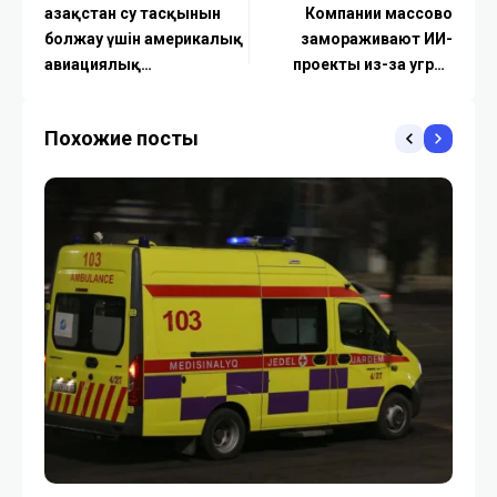
Қазақстан су тасқынын
Компании массово
болжау үшін америкалық
замораживают ИИ-
авиациялық
проекты из-за угроз
технологияларды
кибербезопасности
енгізеді
Похожие посты