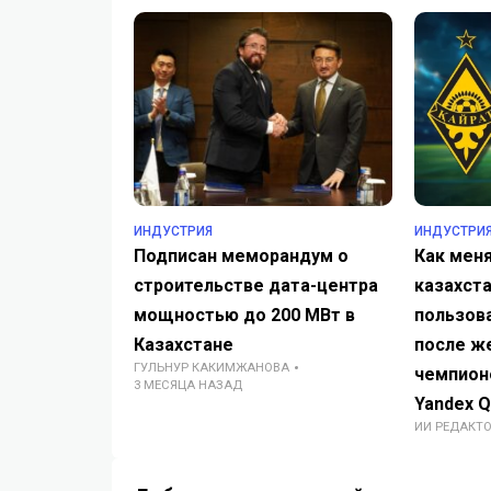
ИНДУСТРИЯ
ИНДУСТРИ
Подписан меморандум о
Как мен
строительстве дата-центра
казахст
мощностью до 200 МВт в
пользова
Казахстане
после ж
ГУЛЬНУР КАКИМЖАНОВА
чемпион
3 МЕСЯЦА НАЗАД
Yandex Q
ИИ РЕДАКТ