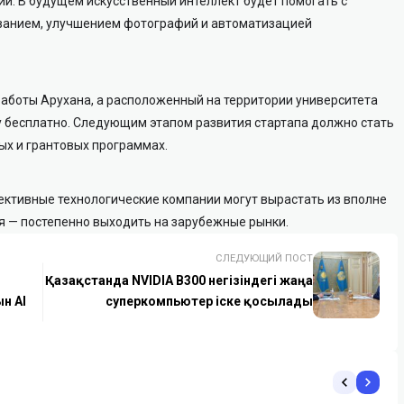
й. В будущем искусственный интеллект будет помогать с
анием, улучшением фотографий и автоматизацией
работы Арухана, а расположенный на территории университета
 бесплатно. Следующим этапом развития стартапа должно стать
х и грантовых программах.
ективные технологические компании могут вырастать из вполне
я — постепенно выходить на зарубежные рынки.
СЛЕДУЮЩИЙ ПОСТ
Қазақстанда NVIDIA B300 негізіндегі жаңа
н AI
суперкомпьютер іске қосылады