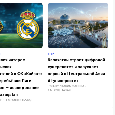
Я
TOP
ялся интерес
Казахстан строит цифровой
анских
суверенитет и запускает
телей к ФК «Кайрат»
первый в Центральной Азии
еребьёвки Лиги
AI-университет
ГУЛЬНУР КАКИМЖАНОВА
ов — исследование
1 МЕСЯЦ НАЗАД
azaqstan
ОР
11 МЕСЯЦЕВ НАЗАД