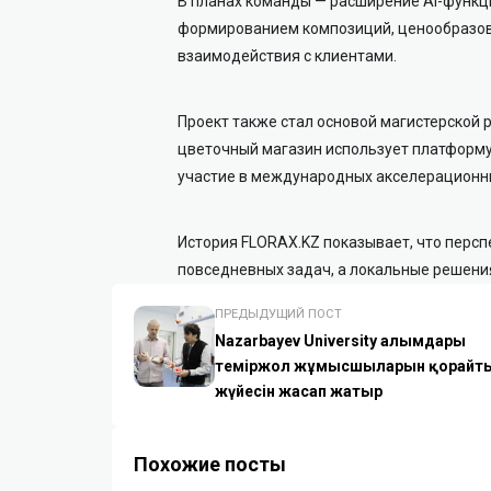
В планах команды — расширение AI-функци
формированием композиций, ценообразов
взаимодействия с клиентами.
Проект также стал основой магистерской 
цветочный магазин использует платформу
участие в международных акселерационны
История FLORAX.KZ показывает, что персп
повседневных задач, а локальные решени
ПРЕДЫДУЩИЙ ПОСТ
Nazarbayev University ғалымдары
теміржол жұмысшыларын қорғайты
жүйесін жасап жатыр
Похожие посты