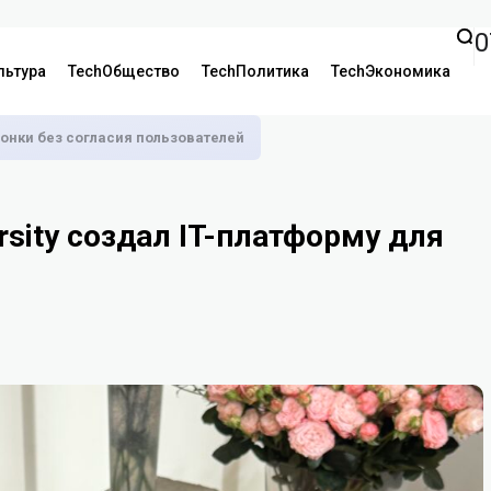
0
льтура
TechОбщество
TechПолитика
TechЭкономика
онки без согласия пользователей
rsity создал IT-платформу для