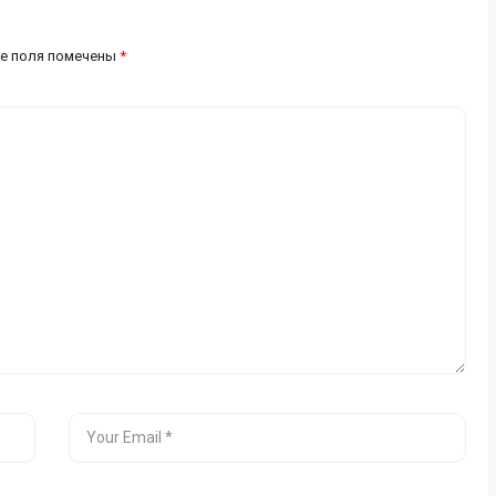
е поля помечены
*