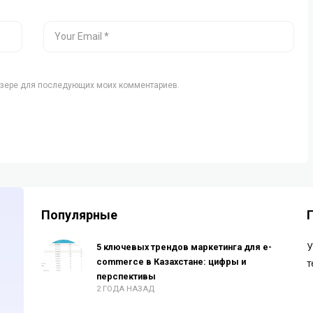
аузере для последующих моих комментариев.
Популярные
5 ключевых трендов маркетинга для e-
У
commerce в Казахстане: цифры и
т
перспективы
2 ГОДА НАЗАД