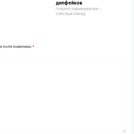
дипфейков
ГУЛЬНУР КАКИМЖАНОВА
3 МЕСЯЦА НАЗАД
е поля помечены
*