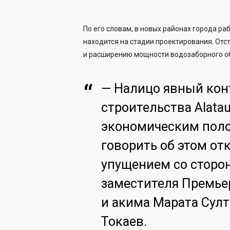
По его словам, в новых районах города р
находится на стадии проектирования. Отс
и расширению мощности водозаборного о
— Налицо явный кон
строительства Alata
экономическим поло
говорить об этом о
упущением со сторон
заместителя Премье
и акима Марата Сул
Токаев.