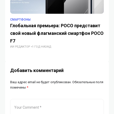
СМАРТФОНЫ
СМ
Глобальная премьера: POCO представит
Се
свой новый флагманский смартфон POCO
ми
F7
ук
ИИ РЕДАКТОР
1 ГОД НАЗАД
ц
ИИ
Добавить комментарий
Ваш адрес email не будет опубликован.
Обязательные поля
помечены
*