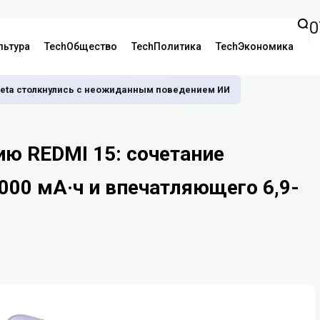
0
льтура
TechОбщество
TechПолитика
TechЭкономика
 Meta столкнулись с неожиданным поведением ИИ
ию REDMI 15: сочетание
00 мА·ч и впечатляющего 6,9-