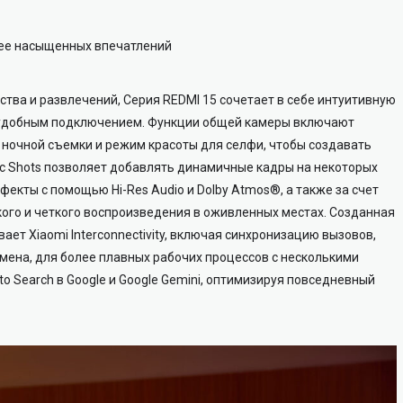
лее насыщенных впечатлений
тва и развлечений, Cерия REDMI 15 сочетает в себе интуитивную
 удобным подключением. Функции общей камеры включают
 ночной съемки и режим красоты для селфи, чтобы создавать
ic Shots позволяет добавлять динамичные кадры на некоторых
екты с помощью Hi-Res Audio и Dolby Atmos®, а также за счет
кого и четкого воспроизведения в оживленных местах. Созданная
ает Xiaomi Interconnectivity, включая синхронизацию вызовов,
мена, для более плавных рабочих процессов с несколькими
 to Search в Google и Google Gemini, оптимизируя повседневный