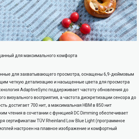
данный для максимального комфорта
анные для захватывающего просмотра, оснащены 6,9-дюймовым
ющим четкую детализацию и насыщенные цвета для просмотра
Технология AdaptiveSync поддерживает частоту обновления до
ого визуального восприятия, а частота дискретизации сенсора до
сть достигает 700 нит, а максимальная HBM в 850 нит
жим чтения в сочетании с функцией DC Dimming обеспечивает
ря сертификатам TÜV Rheinland Low Blue Light (программное
ly дисплей настроен на плавное изображение и комфортный