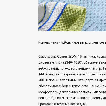
Иммерсивный 6,9-дюймовый дисплей, соз
Смартфоны Cерии REDMI 15, оптимизиров
дисплеем FHD+ (2340×1080), обеспечива
веб-страниц, потокового вещания и игр. 
144 Гц на девяти уровнях для более плавн
288 Гц повышает отклик. Стандартная ярко
обеспечивает более яркое освещение. Ре
комфорт при длительных сеансах. Благода
решение), Flicker-Free и Circadian-Friend
просмотр в течение всего дня.