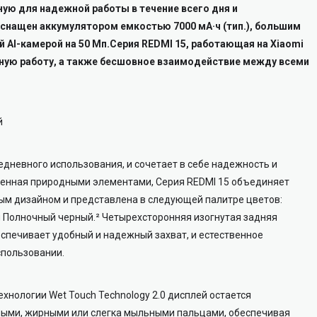
ую для надежной работы в течение всего дня и
снащен аккумулятором емкостью 7000 мА·ч (тип.), большим
AI-камерой на 50 Мп.Серия REDMI 15, работающая на Xiaomi
бную работу, а также бесшовное взаимодействие между всеми
й
едневного использования, и сочетает в себе надежность и
ленная природными элементами, Серия REDMI 15 объединяет
ым дизайном и представлена ​​в следующей палитре цветов:
 Полночный черный.² Четырехсторонняя изогнутая задняя
спечивает удобный и надежный захват, и естественное
спользовании.
ехнологии Wet Touch Technology 2.0 дисплей остается
ными, жирными или слегка мыльными пальцами, обеспечивая