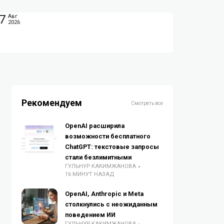
7
Авг
2026
Рекомендуем
Смотреть все
OpenAI расширила
возможности бесплатного
ChatGPT: текстовые запросы
стали безлимитными
ГУЛЬНУР КАКИМЖАНОВА
16 МИНУТ НАЗАД
OpenAI, Anthropic и Meta
столкнулись с неожиданным
поведением ИИ
ГУЛЬНУР КАКИМЖАНОВА