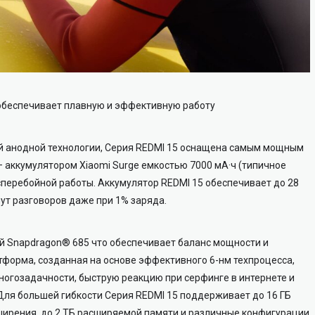
обеспечивает плавную и эффективную работу
й анодной технологии, Cерия REDMI 15 оснащена самым мощным
 аккумулятором Xiaomi Surge емкостью 7000 мА·ч (типичное
перебойной работы. Аккумулятор REDMI 15 обеспечивает до 28
нут разговоров даже при 1% заряда.
 Snapdragon® 685 что обеспечивает баланс мощности и
тформа, созданная на основе эффективного 6-нм техпроцесса,
ногозадачности, быструю реакцию при серфинге в интернете и
Для большей гибкости Cерия REDMI 15 поддерживает до 16 ГБ
ирения, до 2 ТБ расширяемой памяти и различные конфигурации