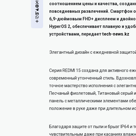
соотношением цены и качества, созданн
повседневных развлечений. Смартфон о
6,9-дюймовым FHD+ дисплеем и двойной 
HyperOS 2, обеспечивает плавную и удо
устройствами, передает
tech-news.kz
Элегантный дизайн с ежедневной защито
Серия REDMI 15 создана для активного еж
современный утонченный стиль. Вдохнов
точное мастерство исполнения с элегантн
Песчаный фиолетовый, Титановый серый и
панель с металлическими элементами обе
положение в руке даже при длительном и
Благодаря защите от пыли и брызг IP64 и т
чувствительным даже при касаниях влаж