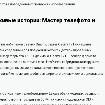
сти в повседневных сценариях использования.
ивые истории: Мастер телефото и
огии мобильной съемки Xiaomi, серия Xiaomi 17T оснащена
ем, созданным для получения четких и детализированных
сенсор формата 1/1,31 дюйма, а Xiaomi 17T — сенсор формата
ся оптическая система Leica UltraPure и гибридная конструкция
печивающая высокую детализацию и исключительную четкость
 линейке помогает добиться широкого динамического диапазона
у с 5-кратным телеобъективом Leica в обеих моделях, расширяя
ера позволяет создавать 50-Мп снимки с поддержкой OIS и