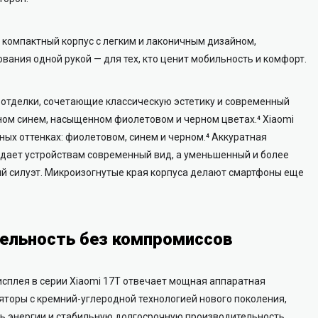
е компактный корпус с легким и лаконичным дизайном,
ания одной рукой — для тех, кто ценит мобильность и комфорт.
отделки, сочетающие классическую эстетику и современный
нном синем, насыщенном фиолетовом и черном цветах.⁴ Xiaomi
ных оттенках: фиолетовом, синем и черном.⁴ Аккуратная
дает устройствам современный вид, а уменьшенный и более
й силуэт. Микроизогнутые края корпуса делают смартфоны еще
ельность без компромиссов
сплея в серии Xiaomi 17T отвечает мощная аппаратная
яторы с кремний-углеродной технологией нового поколения,
 энергии и стабильную долгосрочную производительность.