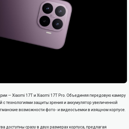
рии — Xiaomi 17T и Xiaomi 17T Pro. Объединяя передовую камеру
ей с технологиями защиты зрения и аккумулятор увеличенной
агманские возможности фото- и видеосъемки в изящном корпусе.
ва доступны сразу в двух размерах корпуса, предлагая