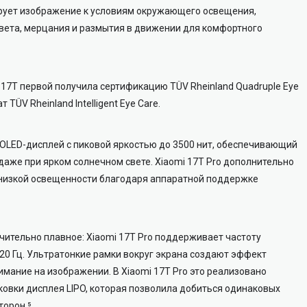
рует изображение к условиям окружающего освещения,
вета, мерцания и размытия в движении для комфортного
 17T первой получила сертификацию TÜV Rheinland Quadruple Eye
 TÜV Rheinland Intelligent Eye Care.
MOLED-дисплей с пиковой яркостью до 3500 нит, обеспечивающий
даже при ярком солнечном свете. Xiaomi 17T Pro дополнительно
 низкой освещенности благодаря аппаратной поддержке
ючительно плавное: Xiaomi 17T Pro поддерживает частоту
 120 Гц. Ультратонкие рамки вокруг экрана создают эффект
мание на изображении. В Xiaomi 17T Pro это реализовано
овки дисплея LIPO, которая позволила добиться одинаковых
торон.⁵