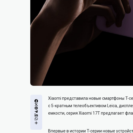
Xiaomi представила новые смартфоны T-cе
с 5-кратным телеобъективом Leica, диспл
емкости, серия Xiaomi 17T предлагает фл
Впервые в истории T-cерии новые устройст