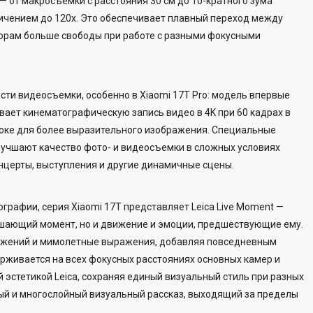
 от макросъемки с расстояния 30 см до 10-кратного зума
еличением до 120x. Это обеспечивает плавный переход между
орам больше свободы при работе с разными фокусными
ти видеосъемки, особенно в Xiaomi 17T Pro: модель впервые
ает кинематографическую запись видео в 4K при 60 кадрах в
боке для более выразительного изображения. Специальные
лучшают качество фото- и видеосъемки в сложных условиях
нцерты, выступления и другие динамичные сцены.
рафии, серия Xiaomi 17T представляет Leica Live Moment —
ешающий момент, но и движение и эмоции, предшествующие ему.
вижений и мимолетные выражения, добавляя повседневным
ерживается на всех фокусных расстояниях основных камер и
эстетикой Leica, сохраняя единый визуальный стиль при разных
ный и многослойный визуальный рассказ, выходящий за пределы