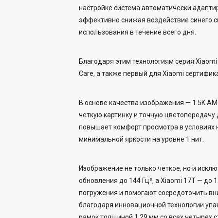
настройке система автоматически адапти
эффективно снижая воздействие синего с
использования в течение всего дня.
Благодаря этим технологиям серия Xiaomi
Care, а также первый для Xiaomi сертификат
В основе качества изображения — 1.5K A
четкую картинку и точную цветопередачу 
повышает комфорт просмотра в условиях
минимальной яркости на уровне 1 нит.
Изображение не только четкое, но и искл
обновления до 144 Гц³, а Xiaomi 17T — до
погружения и помогают сосредоточить вни
благодаря инновационной технологии упак
рамок толщиной 1,29 мм со всех четырех с