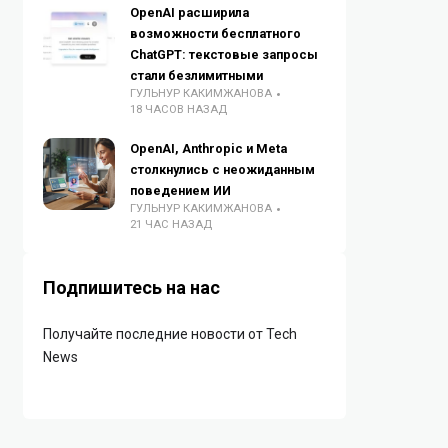
OpenAI расширила
возможности бесплатного
ChatGPT: текстовые запросы
стали безлимитными
ГУЛЬНУР КАКИМЖАНОВА
18 ЧАСОВ НАЗАД
OpenAI, Anthropic и Meta
столкнулись с неожиданным
поведением ИИ
ГУЛЬНУР КАКИМЖАНОВА
21 ЧАС НАЗАД
Подпишитесь на нас
Получайте последние новости от Tech
News