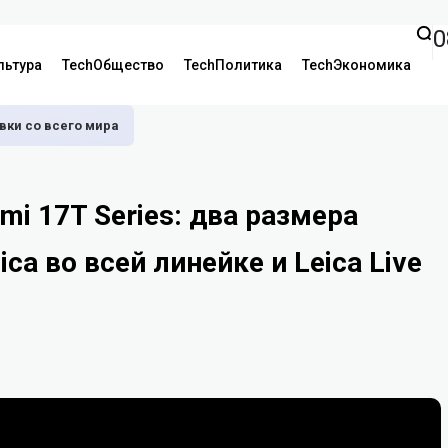
0
льтура
TechОбщество
TechПолитика
TechЭкономика
аявки со всего мира
mi 17T Series: два размера
ca во всей линейке и Leica Live