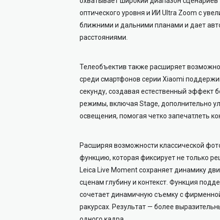
охватывает широкий диапазон сценариев —
оптического уровня и ИИ Ultra Zoom с ув
ближними и дальними планами и дает авт
расстояниями.
Телеобъектив также расширяет возможнос
среди смартфонов серии Xiaomi поддержив
секунду, создавая естественный эффект 
режимы, включая Stage, дополнительно у
освещения, помогая четко запечатлеть ко
Расширяя возможности классической фотог
функцию, которая фиксирует не только р
Leica Live Moment сохраняет динамику д
сценам глубину и контекст. Функция подд
сочетает динамичную съемку с фирменной 
ракурсах. Результат — более выразитель
одного кадра.