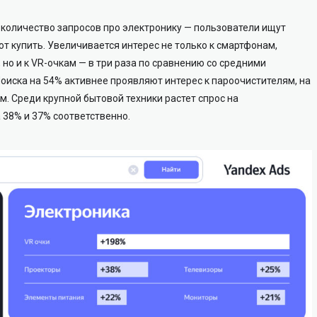
 количество запросов про электронику — пользователи ищут
т купить. Увеличивается интерес не только к смартфонам,
но и к VR-очкам — в три раза по сравнению со средними
Поиска на 54% активнее проявляют интерес к пароочистителям, на
м. Среди крупной бытовой техники растет спрос на
38% и 37% соответственно.