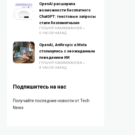
OpenAI расширила
возможности бесплатного
ChatGPT: текстовые запросы
стали безлимитными
ГУЛЬНУР КАКИМЖАНОВА
6 ЧАСОВ НАЗАД
OpenAI, Anthropic и Meta
столкнулись с неожиданным
поведением ИИ
ГУЛЬНУР КАКИМЖАНОВА
8 ЧАСОВ НАЗАД
Подпишитесь на нас
Получайте последние новости от Tech
News