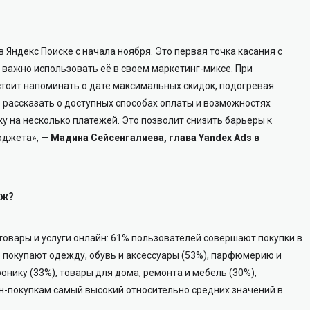
 Яндекс Поиске с начала ноября. Это первая точка касания с
у важно использовать её в своем маркетинг-миксе. При
тоит напоминать о дате максимальных скидок, подогревая
 рассказать о доступных способах оплаты и возможностях
у на несколько платежей. Это позволит снизить барьеры к
юджета», —
Мадина Сейсенгалиева, глава Yandex Ads в
аж?
овары и услуги онлайн: 61% пользователей совершают покупки в
о покупают одежду, обувь и аксессуары (53%), парфюмерию и
ронику (33%), товары для дома, ремонта и мебель (30%),
айн-покупкам самый высокий относительно средних значений в