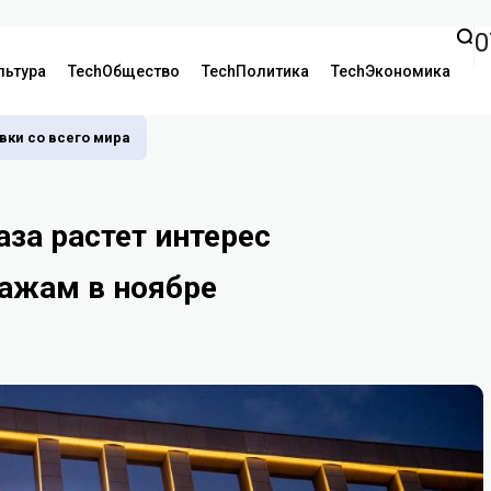
0
льтура
TechОбщество
TechПолитика
TechЭкономика
аявки со всего мира
аза растет интерес
дажам в ноябре