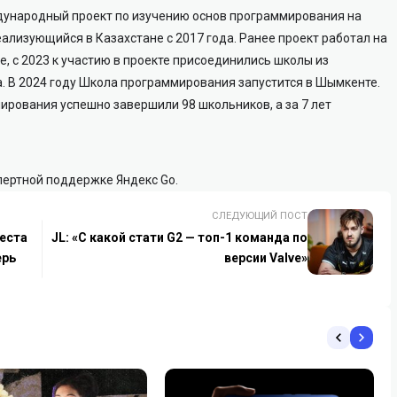
ународный проект по изучению основ программирования на
еализующийся в Казахстане с 2017 года. Ранее проект работал на
, с 2023 к участию в проекте присоединились школы из
. В 2024 году Школа программирования запустится в Шымкенте.
ирования успешно завершили 98 школьников, а за 7 лет
пертной поддержке Яндекс Go.
СЛЕДУЮЩИЙ ПОСТ
реста
JL: «C какой стати G2 — топ-1 команда по
ерь
версии Valve»