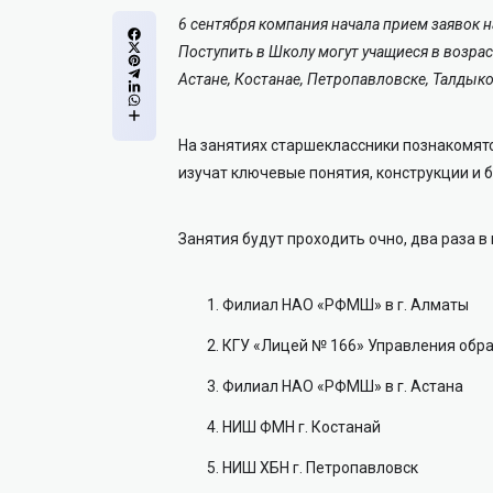
6 сентября компания начала прием заявок 
Поступить в Школу могут учащиеся в возраст
Астане, Костанае, Петропавловске, Талдык
На занятиях старшеклассники познакомятс
изучат ключевые понятия, конструкции и 
Занятия будут проходить очно, два раза 
Филиал НАО «РФМШ» в г. Алматы
КГУ «Лицей № 166» Управления обра
Филиал НАО «РФМШ» в г. Астана
НИШ ФМН г. Костанай
НИШ ХБН г. Петропавловск