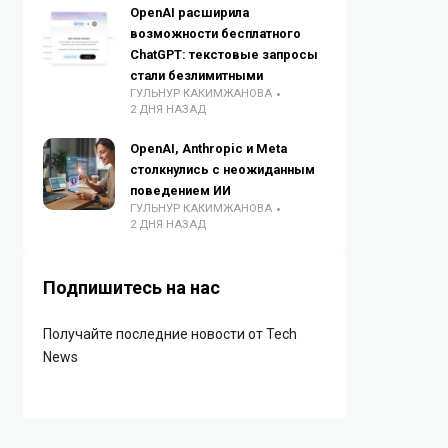
OpenAI расширила
возможности бесплатного
ChatGPT: текстовые запросы
стали безлимитными
ГУЛЬНУР КАКИМЖАНОВА
2 ДНЯ НАЗАД
OpenAI, Anthropic и Meta
столкнулись с неожиданным
поведением ИИ
ГУЛЬНУР КАКИМЖАНОВА
2 ДНЯ НАЗАД
Подпишитесь на нас
Получайте последние новости от Tech
News