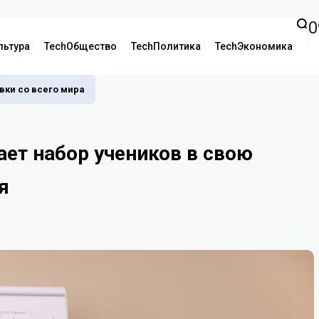
0
льтура
TechОбщество
TechПолитика
TechЭкономика
аявки со всего мира
ает набор учеников в свою
я