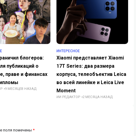
Е
ИНТЕРЕСНОЕ
раничил блогеров:
Xiaomi представляет Xiaomi
ля публикаций о
17T Series: два размера
, праве и финансах
корпуса, телеобъектив Leica
ипломы
во всей линейке и Leica Live
ОР
9 МЕСЯЦЕВ НАЗАД
Moment
ИИ РЕДАКТОР
2 МЕСЯЦА НАЗАД
е поля помечены
*