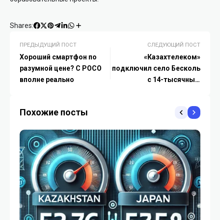
Shares:
ПРЕДЫДУЩИЙ ПОСТ
СЛЕДУЮЩИЙ ПОСТ
Хороший смартфон по
«Казахтелеком»
разумной цене? C POCO
подключил село Бесколь
вполне реально
с 14-тысячным
населением к
оптоволоконному
Похожие посты
интернету