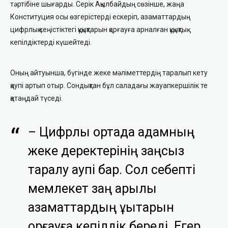
тәртібіне шығарды. Серік Ақылбайдың сөзінше, жаңа
Конституция осы өзгерістерді ескеріп, азаматтардың
цифрлық кеңістіктегі құқықтарын қорғауға арналған құқықтық
кепілдіктерді күшейтеді.
Оның айтуынша, бүгінде жеке мәліметтердің таралып кету
қаупі артып отыр. Сондықтан бұл саладағы жауапкершілік те
қатаңдай түседі.
– Цифрлық ортада адамның
жеке деректерінің заңсыз
таралу қаупі бар. Сол себепті
мемлекет заң арқылы
азаматтардың құқықтарын
қорғауға кепілдік береді. Егер