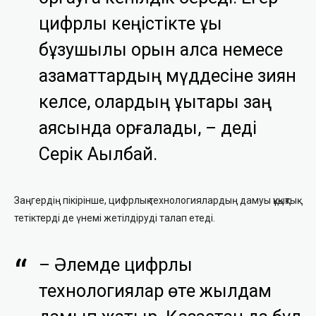
цифрлық кеңістікте құқық
бұзушылық орын алса немесе
азаматтардың мүддесіне зиян
келсе, олардың құқықтары заң
аясында қорғалады, – деді
Серік Ақылбай.
Заңгердің пікірінше, цифрлық технологиялардың дамуы құқықтық
тетіктерді де үнемі жетілдіруді талап етеді.
– Әлемде цифрлық
технологиялар өте жылдам