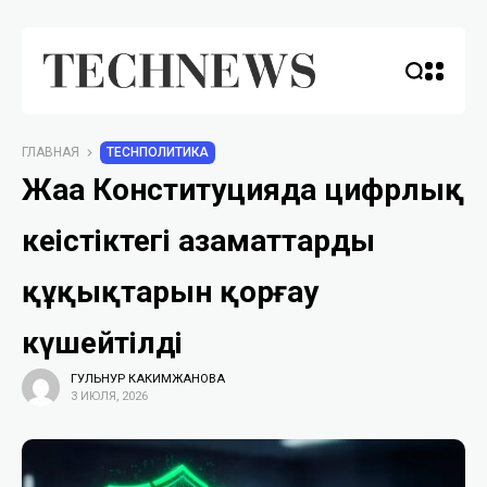
ГЛАВНАЯ
TECHПОЛИТИКА
Жаңа Конституцияда цифрлық
кеңістіктегі азаматтардың
құқықтарын қорғау
күшейтілді
ГУЛЬНУР КАКИМЖАНОВА
3 ИЮЛЯ, 2026