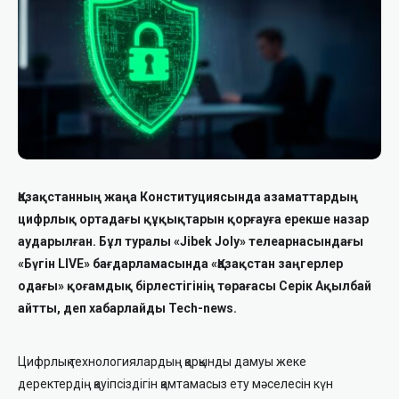
Қазақстанның жаңа Конституциясында азаматтардың
цифрлық ортадағы құқықтарын қорғауға ерекше назар
аударылған. Бұл туралы «Jibek Joly» телеарнасындағы
«Бүгін LIVE» бағдарламасында «Қазақстан заңгерлер
одағы» қоғамдық бірлестігінің төрағасы Серік Ақылбай
айтты, деп хабарлайды Tech-news.
Цифрлық технологиялардың қарқынды дамуы жеке
деректердің қауіпсіздігін қамтамасыз ету мәселесін күн