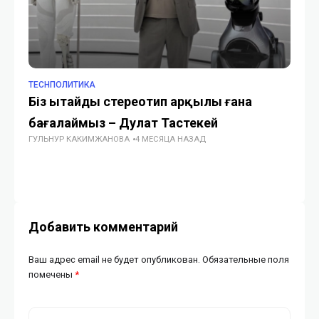
TECHПОЛИТИКА
TE
Біз Қытайды стереотип арқылы ғана
Фи
бағалаймыз – Дулат Тастекей
мо
ГУЛЬНУР КАКИМЖАНОВА
4 МЕСЯЦА НАЗАД
ГУ
Добавить комментарий
Ваш адрес email не будет опубликован.
Обязательные поля
помечены
*