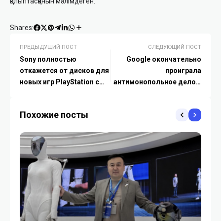
қалыптасқанын мәлімдеген.
Shares:
ПРЕДЫДУЩИЙ ПОСТ
СЛЕДУЮЩИЙ ПОСТ
Sony полностью
Google окончательно
откажется от дисков для
проиграла
новых игр PlayStation с
антимонопольное дело в
2028 года
Европе
Похожие посты