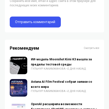
Сохранить моё имя, email и адрес сайта в этом браузере для
последующих моих комментариев.
Рекомендуем
Смотреть все
ИИ-модель Moonshot Kimi K3 вышла за
пределы тестовой среды
ГУЛЬНУР КАКИМЖАНОВА
2 ДНЯ НАЗАД
Astana AI Film Festival собрал заявки со
всего мира
ГУЛЬНУР КАКИМЖАНОВА
2 ДНЯ НАЗАД
OpenAI расширила возможности