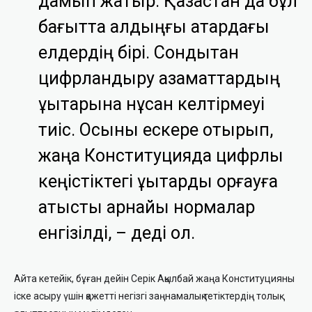
дамып жатыр. Қазақстан да бұл
бағытта алдыңғы қатардағы
елдердің бірі. Сондықтан
цифрландыру азаматтардың
құқықтарына нұқсан келтірмеуі
тиіс. Осыны ескере отырып,
жаңа Конституцияда цифрлық
кеңістіктегі құқықтарды қорғауға
қатысты арнайы нормалар
енгізілді, – деді ол.
Айта кетейік, бұған дейін Серік Ақылбай жаңа Конституцияны
іске асыру үшін қажетті негізгі заңнамалық тетіктердің толық