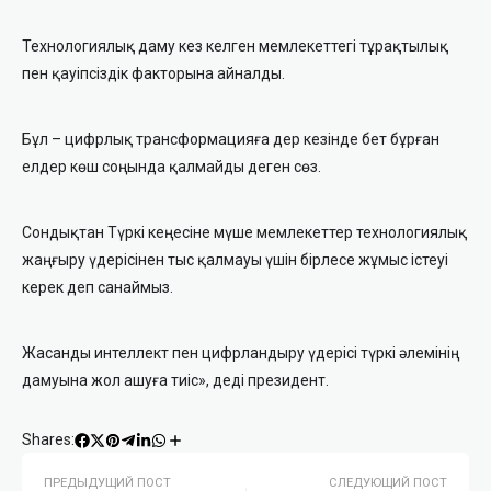
Технологиялық даму кез келген мемлекеттегі тұрақтылық
пен қауіпсіздік факторына айналды.
Бұл – цифрлық трансформацияға дер кезінде бет бұрған
елдер көш соңында қалмайды деген сөз.
Сондықтан Түркі кеңесіне мүше мемлекеттер технологиялық
жаңғыру үдерісінен тыс қалмауы үшін бірлесе жұмыс істеуі
керек деп санаймыз.
Жасанды интеллект пен цифрландыру үдерісі түркі әлемінің
дамуына жол ашуға тиіс», деді президент.
Shares:
ПРЕДЫДУЩИЙ ПОСТ
СЛЕДУЮЩИЙ ПОСТ