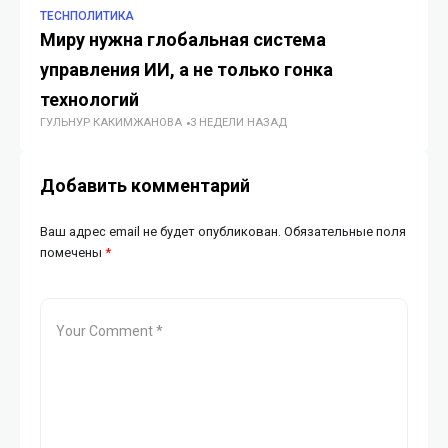
TECHПОЛИТИКА
TE
Миру нужна глобальная система
Ка
управления ИИ, а не только гонка
в 
ГУ
технологий
ГУЛЬНУР КАКИМЖАНОВА
3 НЕДЕЛИ НАЗАД
Добавить комментарий
Ваш адрес email не будет опубликован.
Обязательные поля
помечены
*