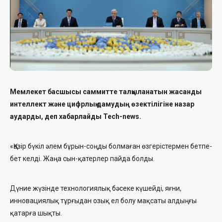
Мемлекет басшысы саммитте талқыланатын жасанды
интеллект және цифрлық дамудың өзектілігіне назар
аударды, деп хабарлайды Tech-news.
«Қазір бүкіл әлем бұрын-соңды болмаған өзгерістермен бетпе-
бет келді. Жаңа сын-қатерлер пайда болды.
Дүние жүзінде технологиялық бәсеке күшейді, яғни,
инновациялық тұрғыдан озық ел болу мақсаты алдыңғы
қатарға шықты.