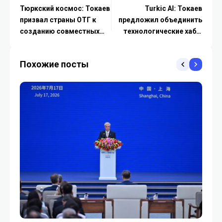
Тюркский космос: Токаев
Turkic AI: Токаев
призвал страны ОТГ к
предложил объединить
созданию совместных
технологические хабы
спутниковых группировок
тюркских стран на базе
Астаны
Похожие посты