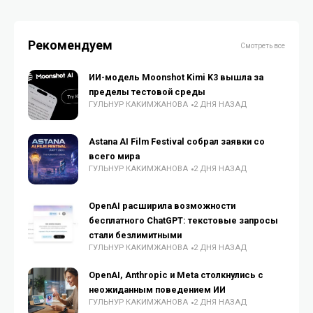
Рекомендуем
Смотреть все
ИИ-модель Moonshot Kimi K3 вышла за
пределы тестовой среды
ГУЛЬНУР КАКИМЖАНОВА
2 ДНЯ НАЗАД
Astana AI Film Festival собрал заявки со
всего мира
ГУЛЬНУР КАКИМЖАНОВА
2 ДНЯ НАЗАД
OpenAI расширила возможности
бесплатного ChatGPT: текстовые запросы
стали безлимитными
ГУЛЬНУР КАКИМЖАНОВА
2 ДНЯ НАЗАД
OpenAI, Anthropic и Meta столкнулись с
неожиданным поведением ИИ
ГУЛЬНУР КАКИМЖАНОВА
2 ДНЯ НАЗАД