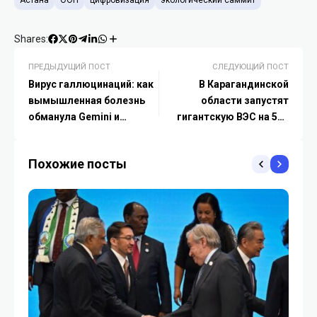
Shares:
ПРЕДЫДУЩИЙ ПОСТ
СЛЕДУЮЩИЙ ПОСТ
Вирус галлюцинаций: как
В Карагандинской
вымышленная болезнь
области запустят
обманула Gemini и
гигантскую ВЭС на 500
ChatGPT
МВт
Похожие посты