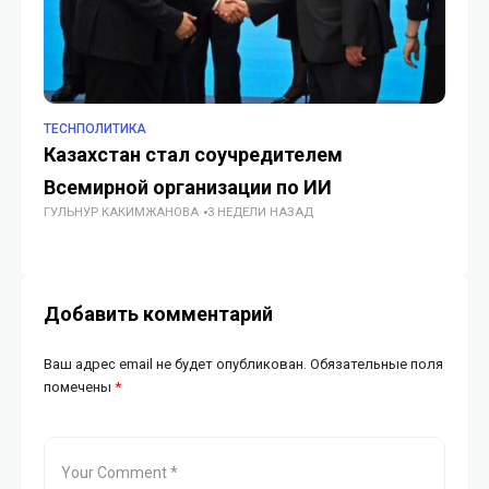
TECHПОЛИТИКА
TE
Казахстан стал соучредителем
Эк
Всемирной организации по ИИ
а
ГУЛЬНУР КАКИМЖАНОВА
3 НЕДЕЛИ НАЗАД
ми
ГУ
Добавить комментарий
Ваш адрес email не будет опубликован.
Обязательные поля
помечены
*