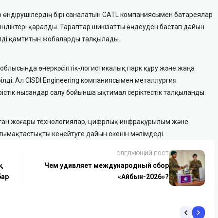
ор өндірушілердің бірі саналатын CATL компаниясымен батареялар
індіктері қаралды. Тараптар шикізатты өңдеуден бастап дайын
иклді қамтитын жобаларды талқылады.
 облысында өнеркәсіптік-логистикалық парк құру және жаңа
рілді. Ал CISDI Engineering компаниясымен металлургия
істік нысандар салу бойынша ықтимал серіктестік талқыланды.
тан жоғары технологиялар, цифрлық инфрақұрылым және
тымақтастықты кеңейтуге дайын екенін мәлімдеді.
СЛЕДУЮЩИЙ ПОСТ
қ
Чем удивляет международный сбор
бар
«Айбын-2026»?