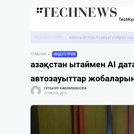
TechКу
БЕЗ КАТЕГОРИИ
Astana AI Film Festival собрал з
ГЛАВНАЯ
ИНДУСТРИЯ
Қазақстан Қытаймен AI д
автозауыттар жобалары
ГУЛЬНУР КАКИМЖАНОВА
23 ИЮНЯ, 2026