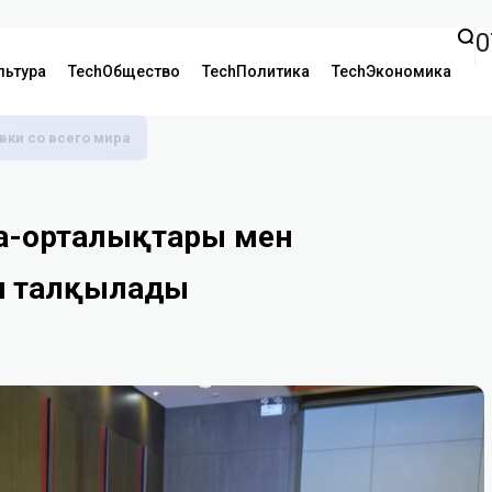
0
льтура
TechОбщество
TechПолитика
TechЭкономика
аявки со всего мира
ата-орталықтары мен
н талқылады