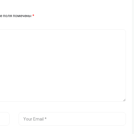
е поля помечены
*