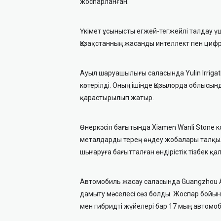
жоспарланған.
Үкімет ұсынысты егжей-тегжейлі талдау ү
Қазақстанның жасанды интеллект пен циф
Ауыл шаруашылығы саласында Yulin Irrigat
көтерілді. Оның ішінде Қызылорда облыс
қарастырылып жатыр.
Өнеркәсіп бағытында Xiamen Wanli Stone 
металдарды терең өңдеу жобалары талқыл
шығаруға бағытталған өндірістік тізбек қ
Автомобиль жасау саласында Guangzhou Au
дамыту мәселесі сөз болды. Жоспар бойы
мен гибридті жүйелері бар 17 мың автомоб