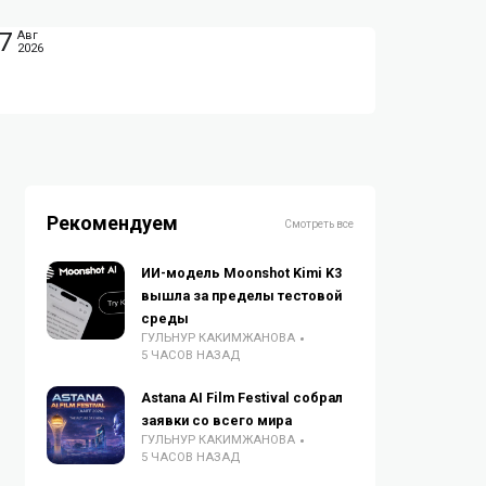
7
Авг
2026
Рекомендуем
Смотреть все
ИИ-модель Moonshot Kimi K3
вышла за пределы тестовой
среды
ГУЛЬНУР КАКИМЖАНОВА
5 ЧАСОВ НАЗАД
Astana AI Film Festival собрал
заявки со всего мира
ГУЛЬНУР КАКИМЖАНОВА
5 ЧАСОВ НАЗАД