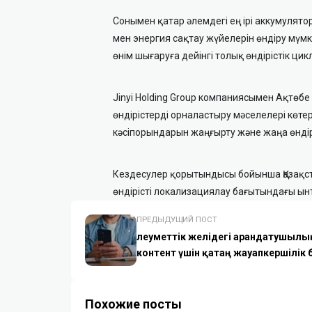
Сонымен қатар әлемдегі ең ірі аккумулят
мен энергия сақтау жүйелерін өндіру мүмк
өнім шығаруға дейінгі толық өндірістік ц
Jinyi Holding Group компаниясымен Ақтөбе
өндірістерді орналастыру мәселелері көте
кәсіпорындарын жаңғырту және жаңа өндір
Кездесулер қорытындысы бойынша Қазақс
өндірісті локализациялау бағытындағы ын
ПРЕДЫДУЩИЙ ПОСТ
Әлеуметтік желідегі арандатушылы
контент үшін қатаң жауапкершілік 
Похожие посты