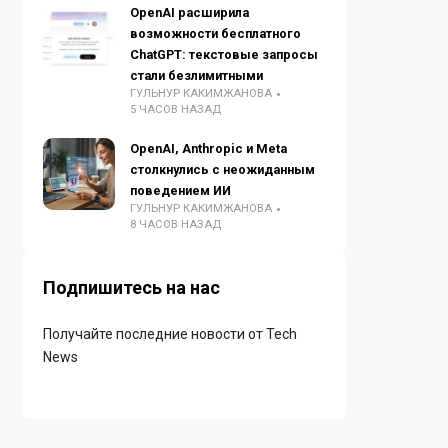
OpenAI расширила
возможности бесплатного
ChatGPT: текстовые запросы
стали безлимитными
ГУЛЬНУР КАКИМЖАНОВА
5 ЧАСОВ НАЗАД
OpenAI, Anthropic и Meta
столкнулись с неожиданным
поведением ИИ
ГУЛЬНУР КАКИМЖАНОВА
8 ЧАСОВ НАЗАД
Подпишитесь на нас
Получайте последние новости от Tech
News