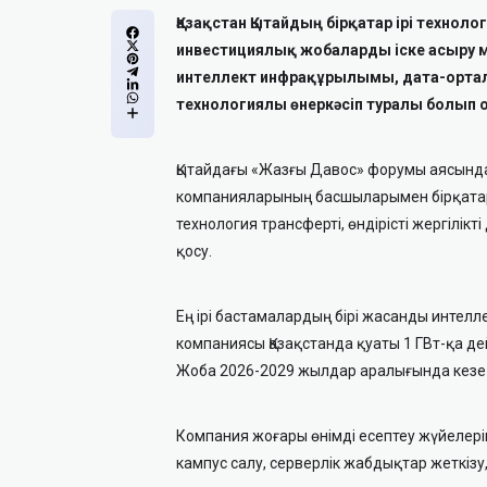
Қазақстан Қытайдың бірқатар ірі техно
инвестициялық жобаларды іске асыру 
интеллект инфрақұрылымы, дата-орталы
технологиялы өнеркәсіп туралы болып 
Қытайдағы «Жазғы Давос» форумы аясында
компанияларының басшыларымен бірқатар к
технология трансферті, өндірісті жергілі
қосу.
Ең ірі бастамалардың бірі жасанды интел
компаниясы Қазақстанда қуаты 1 ГВт-қа де
Жоба 2026-2029 жылдар аралығында кезең
Компания жоғары өнімді есептеу жүйелері
кампус салу, серверлік жабдықтар жеткі