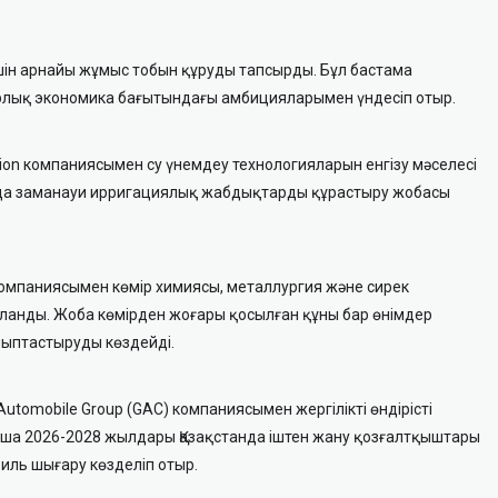
шін арнайы жұмыс тобын құруды тапсырды. Бұл бастама
рлық экономика бағытындағы амбицияларымен үндесіп отыр.
ion компаниясымен су үнемдеу технологияларын енгізу мәселесі
ында заманауи ирригациялық жабдықтарды құрастыру жобасы
компаниясымен көмір химиясы, металлургия және сирек
анды. Жоба көмірден жоғары қосылған құны бар өнімдер
алыптастыруды көздейді.
tomobile Group (GAC) компаниясымен жергілікті өндірісті
нша 2026-2028 жылдары Қазақстанда іштен жану қозғалтқыштары
иль шығару көзделіп отыр.