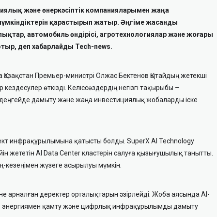
логиялық және өнеркәсіптік компанияларымен жаңа
мүмкіндіктерін қарастырып жатыр. Әңгіме жасанды
қтар, автомобиль өндірісі, агротехнологиялар және жоғары
отыр, деп хабарлайды Tech-news.
 Қазақстан Премьер-министрі Олжас Бектенов Қытайдың жетекші
ездесулер өткізді. Келіссөздердің негізгі тақырыбы –
кті деңгейде дамыту және жаңа инвестициялық жобаларды іске
лект инфрақұрылымына қатысты болды. SuperX AI Technology
йін жететін AI Data Center кластерін салуға қызығушылық танытты.
-кезеңімен жүзеге асырылуы мүмкін.
не арналған деректер орталықтарын әзірлейді. Жоба аясында AI-
зу, энергиямен қамту және цифрлық инфрақұрылымды дамыту