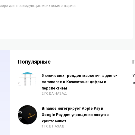
аузере для последующих моих комментариев.
Популярные
5 ключевых трендов маркетинга для e-
У
commerce в Казахстане: цифры и
т
перспективы
2 ГОДА НАЗАД
Binance интегрирует Apple Pay и
Google Pay для упрощения покупки
криптовалют
1 ГОД НАЗАД